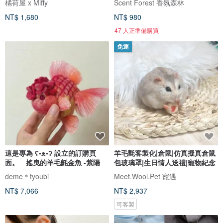
橘荷屋 x Miffy
Scent Forest 香氛森林
NT$ 1,680
NT$ 980
47 人正準備購買
免運
這是專為 ʕ•ᴥ•ʔ 設立的訂購頁
羊毛氈客製化|倉鼠|仿真擬真倉鼠
面。 搖曳的羊毛氈金魚 -紫陽
包玻璃罩|生日情人送禮|寵物紀念
deme＊tyoubi
Meet.Wool.Pet 寵遇
NT$ 7,066
NT$ 2,937
可客製