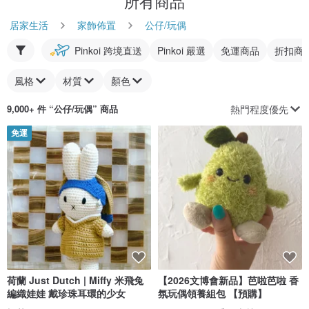
所有商品
居家生活
家飾佈置
公仔/玩偶
Pinkoi 跨境直送
Pinkoi 嚴選
免運商品
折扣商
風格
材質
顏色
熱門程度優先
9,000+ 件 “
公仔/玩偶
” 商品
免運
荷蘭 Just Dutch | Miffy 米飛兔
【2026文博會新品】芭啦芭啦 香
編織娃娃 戴珍珠耳環的少女
氛玩偶領養組包 【預購】