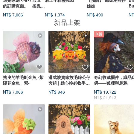
這是專為 ʕ•ᴥ•ʔ 設立
肩上小精靈叔叔
【預購】 磁吸尾熊仔
Bl
的訂購頁面。 搖曳的
娃娃
Bu
羊毛氈金魚 -紫陽
鐵灰
NT$ 7,066
NT$ 1,374
NT$ 490
NT
新品上架
9 折
搖曳的羊毛氈金魚 -紫
港式燒賣家族毛線公仔
奇幻收藏擺件，織品
陽花金魚 紫-
套組 | 點心控必收手作
偶——狐狸與烏鴉
玩偶 | 趣味美食禮物
NT$ 7,066
NT$ 946
NT$ 19,722
NT$ 21,913