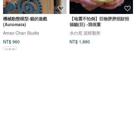
機械動態模型-貓的遊戲
【地震不怕倒】巨物胖胖招財招
(Automata)
福貓(巨) -我很重
Amao Chan Studio
氺の尼 泥研製所
NT$ 960
NT$ 1,880
可客製
搖曳的羊毛氈金魚 -三色琉金-
鴨鴨誕生娃 2.0 / 水手服套裝 娃娃
玩偶