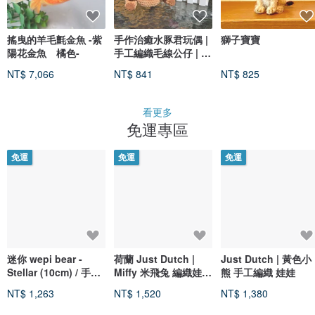
搖曳的羊毛氈金魚 -紫
手作治癒水豚君玩偶 |
獅子寶寶
陽花金魚 橘色-
手工編織毛線公仔 | 趣
味辦公室桌上禮物
NT$ 7,066
NT$ 841
NT$ 825
看更多
免運專區
免運
免運
免運
迷你 wepi bear -
荷蘭 Just Dutch |
Just Dutch | 黃色小
Stellar (10cm) / 手工
Miffy 米飛兔 編織娃娃
熊 手工編織 娃娃
芭蕾核心娃娃禮物
和她的藍色外套+黃帽
NT$ 1,263
NT$ 1,520
NT$ 1,380