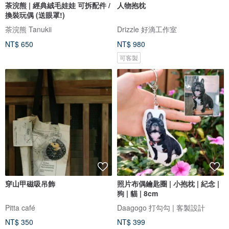
茶浣熊 | 經典絨毛娃娃 可拆配件 /
人物抱枕
換裝玩偶 (送眼罩!)
茶浣熊 Tanukii
Drizzle 好滴工作室
NT$ 650
NT$ 980
可客製
穿山甲磁吸吊飾
照片布偶鑰匙圈 | 小抱枕 | 紀念 |
狗 | 貓 | 8cm
Pitta café
Daagogo 打勾勾 | 客製設計
NT$ 350
NT$ 399