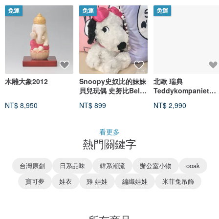
免運
免運
免運
木雕大象2012
Snoopy史奴比的妹妹
北歐 瑞典
貝兒玩偶 史努比Belle
Teddykompaniet
粉紅陪伴娃娃
Svea古典玫瑰大兔兔
NT$ 8,950
NT$ 899
NT$ 2,990
看更多
熱門關鍵字
台灣原創
日系品味
韓系潮流
辦公室小物
ooak
寶可夢
娃衣
雞 娃娃
編織娃娃
米菲兔吊飾