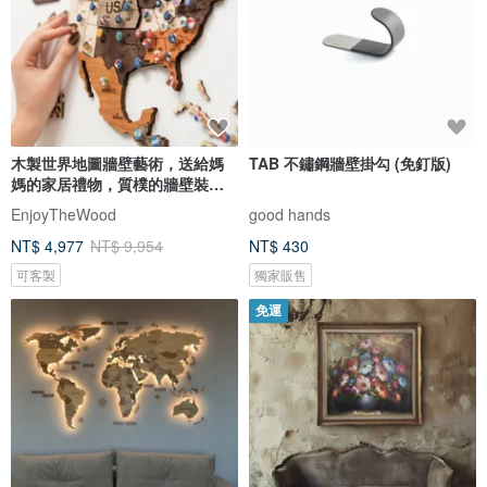
木製世界地圖牆壁藝術，送給媽
TAB 不鏽鋼牆壁掛勾 (免釘版)
媽的家居禮物，質樸的牆壁裝
飾，3D 世界地圖
EnjoyTheWood
good hands
NT$ 4,977
NT$ 9,954
NT$ 430
可客製
獨家販售
免運