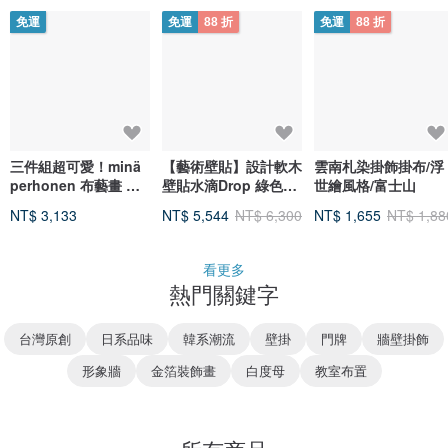
免運
免運
88 折
免運
88 折
三件組超可愛！minä
【藝術壁貼】設計軟木
雲南札染掛飾掛布/浮
perhonen 布藝畫 裝
壁貼水滴Drop 綠色家
世繪風格/富士山
飾畫 擺飾 minä
居裝飾 防潮抗菌
NT$ 3,133
NT$ 5,544
NT$ 6,300
NT$ 1,655
NT$ 1,88
perhonen 方形 畫板
tambourine 蝴蝶圖案
看更多
熱門關鍵字
台灣原創
日系品味
韓系潮流
壁掛
門牌
牆壁掛飾
形象牆
金箔裝飾畫
白度母
教室布置