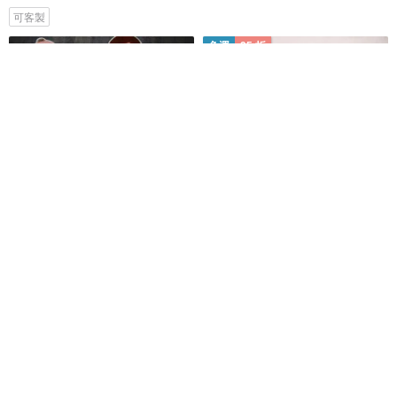
可客製
免運
95 折
教室佈置便利包-讓我們一起回學
搞笑黑貓浴室掛畫, 可愛貓咪馬桶
校吧 \可以上學好好/
插畫, 趣味居家牆面裝飾
畫話⁺設計事務所
Luvramade
NT$ 1,630
NT$ 1,270
NT$ 1,336
綠色友善
免運
88 折