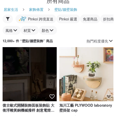
所有商品
居家生活
家飾佈置
壁貼/牆壁裝飾
Pinkoi 跨境直送
Pinkoi 嚴選
免運商品
折扣商
風格
材質
顏色
熱門程度優先
12,000+ 件 “
壁貼/牆壁裝飾
” 商品
復古歐式開關裝飾面板裝飾貼 大
旭川工藝 PLYWOOD laboratory
衛浮雕黃銅機械撥桿 創意電燈開
壁掛架 cap
關