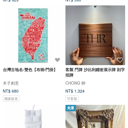
台灣古地名-雙色【布褂/門掛】
客製 門牌 沙比利鐳射展示牌 刻字
招牌
木子創意
CHONG 翀
NT$ 680
NT$ 1,324
獨家販售
可客製
免運