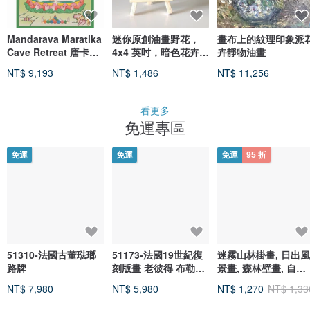
Mandarava Maratika
迷你原創油畫野花，
畫布上的紋理印象派
Cave Retreat 唐卡手
4x4 英吋，暗色花卉藝
卉靜物油畫
繪藝術
術，氛圍感植物
NT$ 9,193
NT$ 1,486
NT$ 11,256
看更多
免運專區
免運
免運
免運
95 折
51310-法國古董琺瑯
51173-法國19世紀復
迷霧山林掛畫, 日出風
路牌
刻版畫 老彼得 布勒哲
景畫, 森林壁畫, 自然
爾-農民舞會
療癒裝飾, 客廳臥室掛
NT$ 7,980
NT$ 5,980
NT$ 1,270
NT$ 1,33