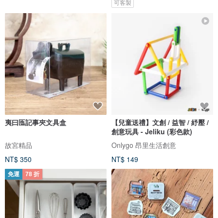
可客製
夷曰匜記事夾文具盒
【兒童送禮】文創 / 益智 / 紓壓 /
創意玩具 - Jeliku (彩色款)
故宮精品
Onlygo 昂里生活創意
NT$ 350
NT$ 149
免運
78 折