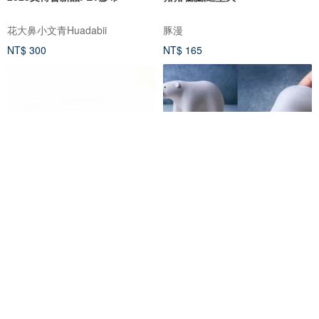
花大鼻小文青Huadabii
豚漫
NT$ 300
NT$ 165
TPL TAPE DISPENSER 不沾膠
24H快速出貨 | 【特價】QUALY
封箱膠帶切割 經典卡其色
大熊出沒-膠帶組
茶筆巷文具生活TPL-STATIONERY
QUALY
NT$ 390
NT$ 700
可客製