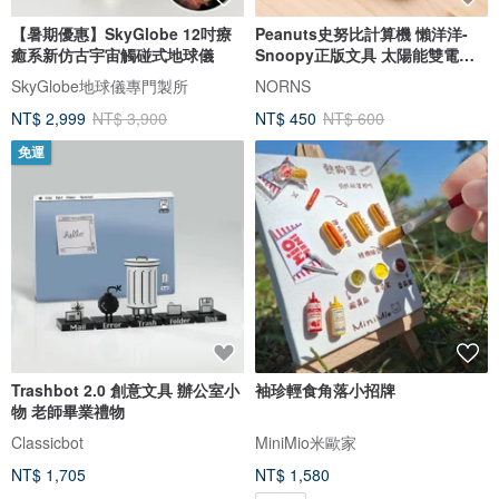
【暑期優惠】SkyGlobe 12吋療
Peanuts史努比計算機 懶洋洋-
癒系新仿古宇宙觸碰式地球儀
Snoopy正版文具 太陽能雙電源
計算機
SkyGlobe地球儀專門製所
NORNS
NT$ 2,999
NT$ 3,900
NT$ 450
NT$ 600
免運
Trashbot 2.0 創意文具 辦公室小
袖珍輕食角落小招牌
物 老師畢業禮物
Classicbot
MiniMio米歐家
NT$ 1,705
NT$ 1,580