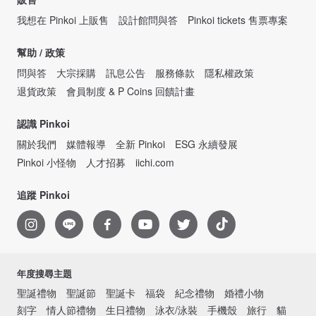
我想在 Pinkoi 上販售
設計館問與答
Pinkoi tickets 售票專案
幫助 / 政策
問與答
大宗採購
訊息公告
服務條款
隱私權政策
退貨政策
會員制度 & P Coins 回饋計畫
認識 Pinkoi
關於我們
媒體報導
全新 Pinkoi
ESG 永續發展
Pinkoi 小怪物
人才招募
iichi.com
追蹤 Pinkoi
年度搜尋主題
聖誕禮物
聖誕節
聖誕卡
福袋
紀念禮物
婚禮小物
刻字
情人節禮物
生日禮物
泳衣/泳裝
手機殼
旅行
貓