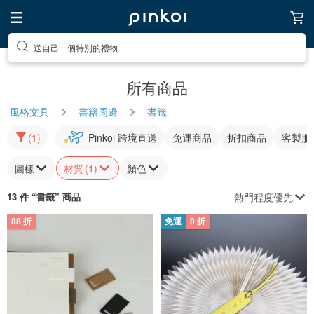
送自己一個特別的禮物
所有商品
風格文具
書籍周邊
書籤
(1)
Pinkoi 跨境直送
免運商品
折扣商品
客製服
圖樣
材質
(1)
顏色
熱門程度優先
13 件 “
書籤
” 商品
88 折
免運
8 折