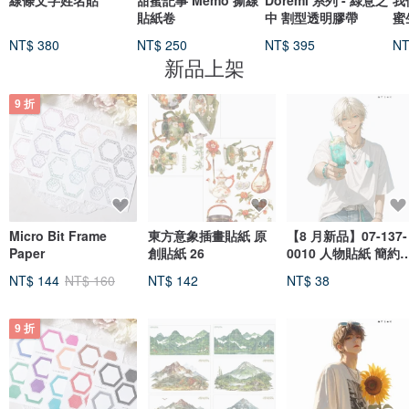
線條文字姓名貼
甜蜜記事 Memo 撕線
Doremi 系列 - 綠意之
我
貼紙卷
中 割型透明膠帶
蜜
NT$ 380
NT$ 250
NT$ 395
NT
新品上架
9 折
Micro Bit Frame
東方意象插畫貼紙 原
【8 月新品】07-137-
Paper
創貼紙 26
0010 人物貼紙 簡約
日男孩
NT$ 144
NT$ 160
NT$ 142
NT$ 38
9 折