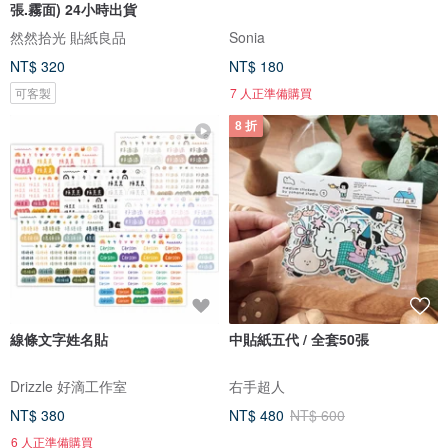
張.霧面) 24小時出貨
然然拾光 貼紙良品
Sonia
NT$ 320
NT$ 180
可客製
7 人正準備購買
8 折
線條文字姓名貼
中貼紙五代 / 全套50張
Drizzle 好滴工作室
右手超人
NT$ 380
NT$ 480
NT$ 600
6 人正準備購買