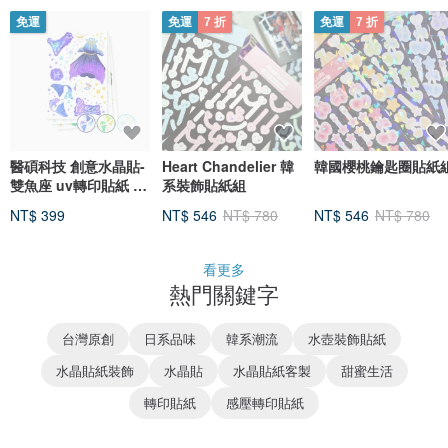
免運
免運
7 折
免運
7 折
醫碩科技 創意水晶貼-
Heart Chandelier 韓
韓國櫻桃鑰匙圈貼紙
雙魚座 uv轉印貼紙 一
系裝飾貼紙組
份三張 顏色可任選
NT$ 399
NT$ 546
NT$ 780
NT$ 546
NT$ 780
看更多
熱門關鍵字
台灣原創
日系品味
韓系潮流
水壺裝飾貼紙
水晶貼紙裝飾
水晶貼
水晶貼紙客製
甜蜜生活
轉印貼紙
感壓轉印貼紙