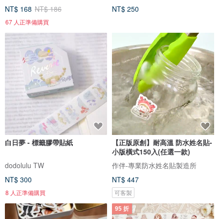
NT$ 168
NT$ 186
NT$ 250
67 人正準備購買
白日夢 - 標籤膠帶貼紙
【正版原創】耐高溫 防水姓名貼-
小版橫式150入(任選一款)
dodolulu TW
作伴-專業防水姓名貼製造所
NT$ 300
NT$ 447
8 人正準備購買
可客製
95 折