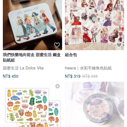
我們快樂地向前走 甜蜜生活 鐵盒
組合包
貼紙組
甜蜜生活 La Dolce Vita
hwara｜水彩手繪角色貼紙
NT$ 450
NT$ 319
NT$ 335