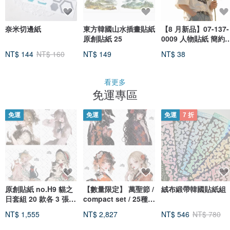
奈米切邊紙
東方韓國山水插畫貼紙
【8 月新品】07-137-
原創貼紙 25
0009 人物貼紙 簡約
日男子
NT$ 144
NT$ 160
NT$ 149
NT$ 38
看更多
免運專區
免運
免運
免運
7 折
原創貼紙 no.H9 貓之
【數量限定】 萬聖節 /
絨布緞帶韓國貼紙組
日套組 20 款各 3 張共
compact set / 25種各
60 張 / 限定插畫 附限
5張 / cotton melody
NT$ 1,555
NT$ 2,827
NT$ 546
NT$ 780
定特典 人物貼紙 原創
/ 少量套組 / 人物貼紙 /
附贈品