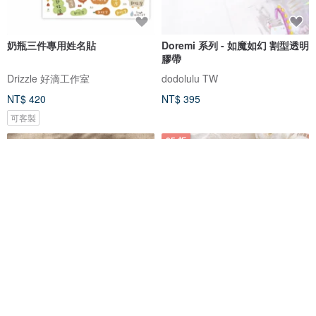
奶瓶三件專用姓名貼
Doremi 系列 - 如魔如幻 割型透明
膠帶
Drizzle 好滴工作室
dodolulu TW
NT$ 420
NT$ 395
可客製
95 折
喵咪大頭貼 防水姓名貼(168小張.
*Sweet Cafe
霧面) 24小時出貨