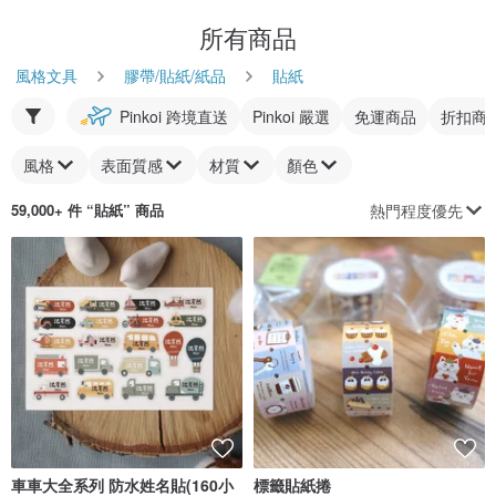
所有商品
風格文具
膠帶/貼紙/紙品
貼紙
Pinkoi 跨境直送
Pinkoi 嚴選
免運商品
折扣商
風格
表面質感
材質
顏色
熱門程度優先
59,000+ 件 “
貼紙
” 商品
車車大全系列 防水姓名貼(160小
標籤貼紙捲