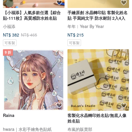
【小福添】人氣多款任選【綜合
手繪原創 水晶轉印貼 客製化姓名
貼-111枚】高質感防水姓名貼
貼 手寫純文字 防水耐刮 2入4入
小福添
年年︱Year By Year
NT$ 382
NT$ 465
NT$ 215
可客製
可客製
9 折
Raina
客製化水晶轉印姓名貼/無底人像
姓名貼
hwara｜水彩手繪角色貼紙
布嵐的販賣部