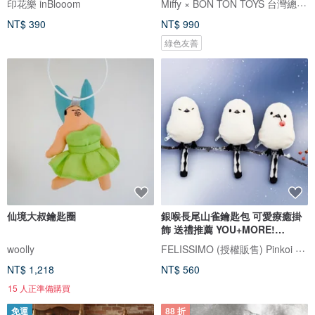
Miffy × BON TON TOYS 台灣總代理
印花樂 inBlooom
NT$ 390
NT$ 990
綠色友善
仙境大叔鑰匙圈
銀喉長尾山雀鑰匙包 可愛療癒掛
飾 送禮推薦 YOU+MORE!
FELISSIMO
FELISSIMO (授權販售) Pinkoi 品牌形象館
woolly
NT$ 1,218
NT$ 560
15 人正準備購買
免運
88 折