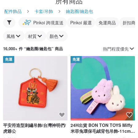
所有商品
配件飾品
卡套/吊飾
鑰匙圈/鑰匙包
Pinkoi 跨境直送
Pinkoi 嚴選
免運商品
折扣商
風格
材質
顏色
熱門程度優先
16,000+ 件 “
鑰匙圈/鑰匙包
” 商品
免運
免運
平安符造型刺繡吊飾/台灣神明們/
24H出貨 BON TON TOYS Miffy
虎爺公
米菲兔環保毛絨背包吊飾-11cm
(兩色