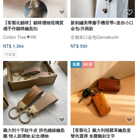
【客製化貓咪】貓咪禮物琉璃質
新刺繡美學藤手機背帶+迷你小口
感手作貓咪鑰匙扣
金包/共兩款
Cotton Tree🌳HK
京都奈口金包Gamakuchi
NT$ 1,364
NT$ 590
可客製
免運
88 折
義大利十字紋牛皮 拼色縫線鑰匙
【客製化】義大利植鞣革鑰匙套
圈 情人節禮物 紀念禮物
雙色選擇 免費雕刻文字