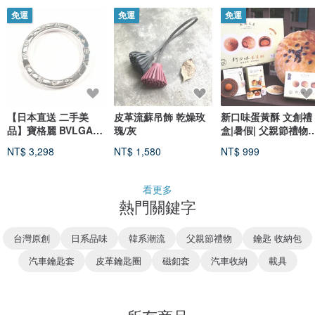
免運
免運
免運
【日本直送 二手美
皮革流蘇吊飾 乾燥玫
新口味蛋黃酥 文創禮
品】寶格麗 BVLGARI
瑰/灰
盒|暑假| 父親節禮物|
鑰匙圈 吊飾 標誌 925
男生禮物
NT$ 3,298
NT$ 1,580
NT$ 999
銀 已拋光
看更多
熱門關鍵字
台灣原創
日系品味
韓系潮流
父親節禮物
鑰匙 收納包
汽車鑰匙套
皮革鑰匙圈
磁釦套
汽車收納
載具