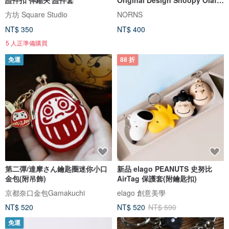
Wood
方坊 Square Studio
NORNS
NT$ 350
NT$ 400
5 人正準備購買
免運
88 折
第二彈/達摩さん鑰匙圈迷你小口
新品 elago PEANUTS 史努比
金包(附吊飾)
AirTag 保護套(附鑰匙扣)
京都奈口金包Gamakuchi
elago 創意美學
NT$ 520
NT$ 520
NT$ 590
免運