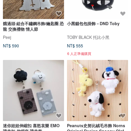
餓過頭‧組合不鏽鋼吊飾/鑰匙圈 恐
小黑貓包包掛飾－DND Toby
龍 交換禮物 情人節
Peej
TOBY BLACK 托比小黑
NT$ 590
NT$ 555
6 人正準備購買
迷你娃娃伸縮扣 喜怒哀樂 EMO
Peanuts史努比絨毛吊飾 Norns
證件扣 伸縮夾 證件套
Original Design Snoopy Olaf