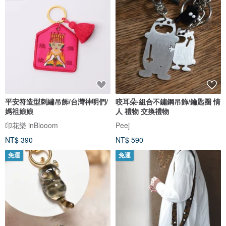
平安符造型刺繡吊飾/台灣神明們/
咬耳朵‧組合不鏽鋼吊飾/鑰匙圈 情
媽祖娘娘
人 禮物 交換禮物
印花樂 inBlooom
Peej
NT$ 390
NT$ 590
免運
免運