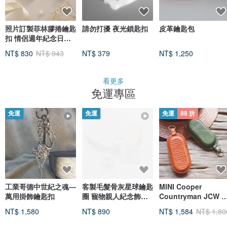
照片訂製菲林膠捲鑰匙
請勿打擾 夜光鎖匙扣
皮革鑰匙包
扣 情侶週年紀念日生
日送禮驚喜
NT$ 830
NT$ 943
NT$ 379
NT$ 1,250
看更多
免運專區
免運
免運
免運
88 折
工業哥德中世紀之魂—
客製毛髮骨灰星球鑰匙
MINI Cooper
萬用掛飾鑰匙扣
圈 寵物親人紀念飾品
Countryman JCW 
毛孩過世禮物
款汽車鑰匙皮套 日本
NT$ 1,580
NT$ 890
NT$ 1,584
NT$ 1,80
製牛皮