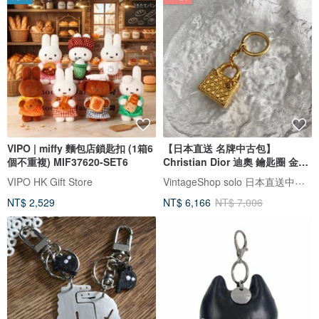
VIPO | miffy 麵包店鎖匙扣 (1箱6
【日本直送 名牌中古包】
個不重複) MIF37620-SET6
Christian Dior 迪奧 鑰匙圈 金色
Cannage 縷空 魅力 復古 2h4zgt
VintageShop solo 日本直送中古包專賣店
VIPO HK Gift Store
NT$ 2,529
NT$ 6,166
NT$ 7,006