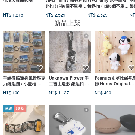
仙境大叔鑰匙圈
VIPO | miffy 麵包店鎖
VIPO Miffy 彩色雨衣
幽
匙扣 (1箱6個不重複)
鑰匙扣 (1箱6個不重
架
MIF37620-SET6
複) MIF37655-SET6
NT$ 1,218
NT$ 2,529
NT$ 2,529
NT
新品上架
手繪微縮隨身風景壓克
Unknown Flower 手
Peanuts史努比絨毛
力鑰匙圈 / 小畫框 多
工雪山造形 鎖匙扣 掛
飾 Norns Original
款可選・館內滿
飾 style_201
Design Snoopy Ola
NT$ 100
NT$ 1,137
NT$ 400
Wood
免運
88 折