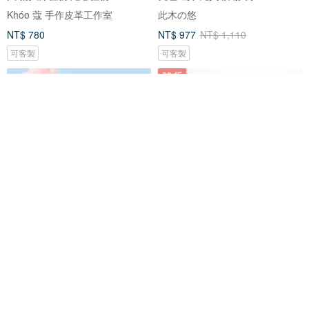
Khóo 蔻 手作皮革工作室
此木の悠
NT$ 780
NT$ 977
NT$ 1,110
可客製
可客製
88 折
VIPO Miffy 彩色雨衣鑰匙扣 (隨機
2加1魔術空間 客製化刻字 莫蘭迪
包裝) MIF37655
色智能鑰匙包 HE55U
VIPO HK Gift Store
海鷗工坊
NT$ 422
NT$ 743
NT$ 844
169 人正準備購買
可客製