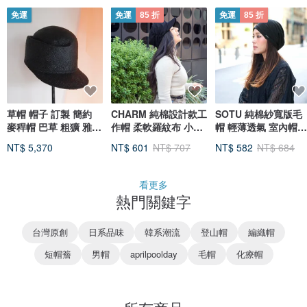
免運
免運
85 折
免運
85 折
草帽 帽子 訂製 簡約
CHARM 純棉設計款工
SOTU 純棉紗寬版毛
麥稈帽 巴草 粗獷 雅緻
作帽 柔軟羅紋布 小臉
帽 輕薄透氣 室內帽
中性款
效果
#KT
NT$ 5,370
NT$ 601
NT$ 707
NT$ 582
NT$ 684
看更多
熱門關鍵字
台灣原創
日系品味
韓系潮流
登山帽
編織帽
短帽簷
男帽
aprilpoolday
毛帽
化療帽