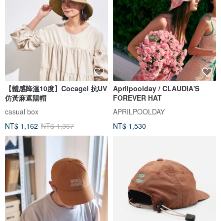
【體感降溫10度】Cocagel 抗UV
Aprilpoolday / CLAUDIA'S
仿黃麻遮陽帽
FOREVER HAT
casual box
APRILPOOLDAY
NT$ 1,162
NT$ 1,367
NT$ 1,530