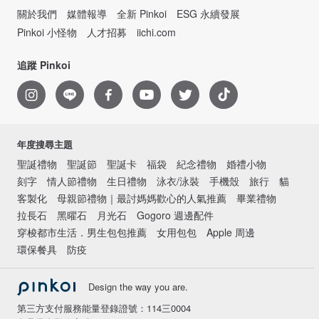
關於我們
媒體報導
全新 Pinkoi
ESG 永續發展
Pinkoi 小怪物
人才招募
iichi.com
追蹤 Pinkoi
年度搜尋主題
聖誕禮物
聖誕節
聖誕卡
福袋
紀念禮物
婚禮小物
刻字
情人節禮物
生日禮物
泳衣/泳裝
手機殼
旅行
貓
客製化
母親節禮物｜最討媽媽歡心的人氣推薦
畢業禮物
拉長石
黑曜石
月光石
Gogoro 週邊配件
穿梭都市生活．男生包包推薦
女用包包
Apple 周邊
環保餐具
防疫
Design the way you are.
第三方支付服務能量登錄證號：114三0004