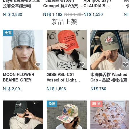
Layers層層帽S 天然
【體感降溫10度】
Aprilpoolday /
輕
拉菲亞草鐘形帽
Cocagel 抗UV仿黃麻
CLAUDIA'S
-
遮陽帽
FOREVER HAT
帶
NT$ 2,880
NT$ 1,162
NT$ 1,367
NT$ 1,530
NT
新品上架
免運
MOON FLOWER
26SS VSL-C01
水洗鴨舌帽 Washed
BEANIE_GREY
Vessel of Light
Cap - 昌記 禮物推薦
Sketch Washed
NT$ 2,001
NT$ 1,506
NT$ 780
Cap-水洗紅
免運
85 折