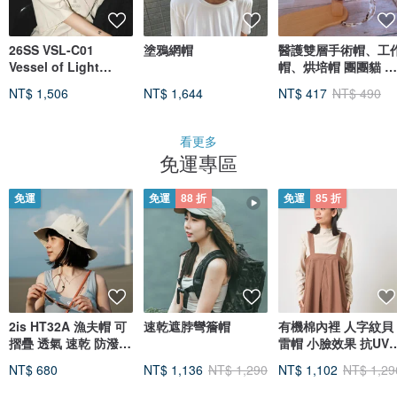
26SS VSL-C01
塗鴉網帽
醫護雙層手術帽、工
Vessel of Light
帽、烘培帽 團團貓 薄
Sketch Washed
棉款
NT$ 1,506
NT$ 1,644
NT$ 417
NT$ 490
Cap-水洗黑
看更多
免運專區
免運
免運
88 折
免運
85 折
2is HT32A 漁夫帽 可
速乾遮脖彎簷帽
有機棉內裡 人字紋貝
摺疊 透氣 速乾 防潑水
雷帽 小臉效果 抗UV
防曬 遮陽帽 白色
UPF50+
NT$ 680
NT$ 1,136
NT$ 1,290
NT$ 1,102
NT$ 1,29