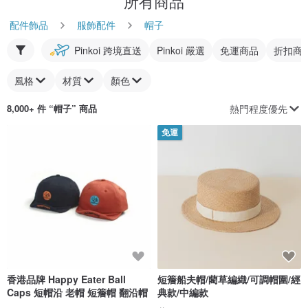
所有商品
配件飾品
服飾配件
帽子
Pinkoi 跨境直送
Pinkoi 嚴選
免運商品
折扣商
風格
材質
顏色
熱門程度優先
8,000+ 件 “
帽子
” 商品
免運
香港品牌 Happy Eater Ball
短簷船夫帽/藺草編織/可調帽圍/經
Caps 短帽沿 老帽 短簷帽 翻沿帽
典款/中編款