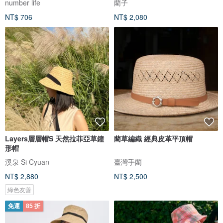
number life
藺子
NT$ 706
NT$ 2,080
Layers層層帽S 天然拉菲亞草鐘
藺草編織 經典皮革平頂帽
形帽
溪泉 Si Cyuan
臺灣手藺
NT$ 2,880
NT$ 2,500
綠色友善
免運
85 折