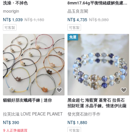
洗澡・不掉色
8mm17.64g平衡情緒緩解焦慮消
除負面
moorigin
晶玉良言閣
NT$ 1,039
NT$ 1,180
NT$ 4,735
NT$ 5,380
可客製
可客製
免運
貓貓好朋友蠟繩手鍊 | 迷你
黑金超七 海藍寶 堇青石 拉長石
招財旺運 水晶手鍊。情迷伊比薩
拉芙比滋 LOVE PEACE PLANET
發光寶石旅行手作
NT$ 390
NT$ 1,880
9 人正準備購買
可客製