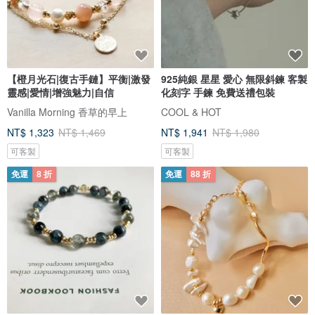
【橙月光石|復古手鏈】平衡|激發
925純銀 星星 愛心 無限斜鍊 客製
靈感|愛情|增強魅力|自信
化刻字 手鍊 免費送禮包裝
Vanilla Morning 香草的早上
COOL & HOT
NT$ 1,323
NT$ 1,469
NT$ 1,941
NT$ 1,980
可客製
可客製
免運
8 折
免運
88 折