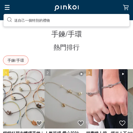
前往打造療癒的放鬆生活
手鍊/手環
熱門排行
手鍊/手環
1
2
3