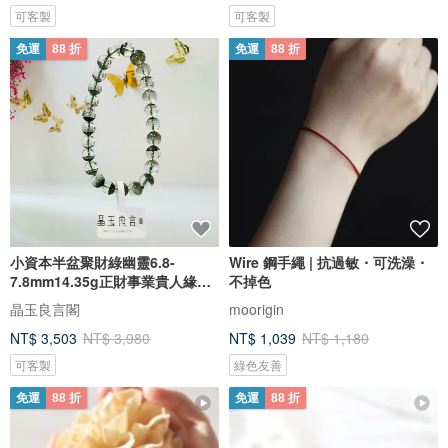
可客製
可客製
免運
88 折
免運
88 折
小資本半盆聚財綠幽靈6.8-
Wire 鋼手繩 | 抗過敏・可洗澡・
7.8mm14.35g正財事業貴人緣生
不掉色
意緣
晶玉良言閣
moorigin
NT$ 3,503
NT$ 3,980
NT$ 1,039
NT$ 1,180
可客製
綠色友善
免運
88 折
免運
88 折