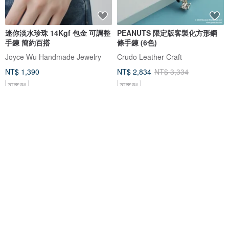
迷你淡水珍珠 14Kgf 包金 可調整
PEANUTS 限定版客製化方形鋼
手鍊 簡約百搭
條手鍊 (6色)
Joyce Wu Handmade Jewelry
Crudo Leather Craft
NT$ 1,390
NT$ 2,834
NT$ 3,334
可客製
可客製
免運
9 折
曉 山|綠幽靈爆花珠手鏈| 事業運|
極細小字牌手鍊 手鏈 -純銀
提升自信|增強財運|招貴人