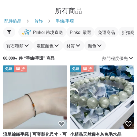
所有商品
配件飾品
首飾
手鍊/手環
Pinkoi 跨境直送
Pinkoi 嚴選
免運商品
折扣商
寶石種類
電鍍顏色
材質
顏色
熱門程度優先
66,000+ 件 “
手鍊/手環
” 商品
免運
88 折
免運
88 折
流星編織手繩 | 可客製化尺寸・可
小精品天然稀有灰兔毛水晶