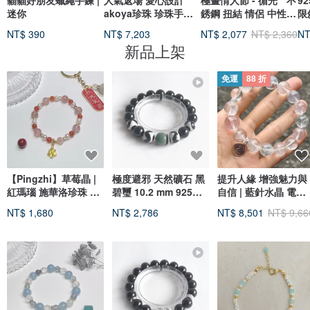
貓貓好朋友蠟繩手鍊 |
人氣返場 愛心設計
極晝情人節 - 循光 * 不
9
迷你
akoya珍珠 珍珠手鏈
銹鋼 扭結 情侶 中性
限
愛心元素 日本製 10k
對鏈 手鍊
鍊
NT$ 390
NT$ 7,203
NT$ 2,077
NT$ 2,360
NT
新品上架
免運
88 折
【Pingzhi】草莓晶 |
極度避邪 天然礦石 黑
提升人緣 增強魅力與
紅瑪瑙 施華洛珍珠 水
碧璽 10.2 mm 925純
自信 | 藍針水晶 電光
晶手鍊
銀 天珠 阿拉善 手鍊
粉水晶 粉晶 水晶手鍊
NT$ 1,680
NT$ 2,786
NT$ 8,501
NT$ 9,66