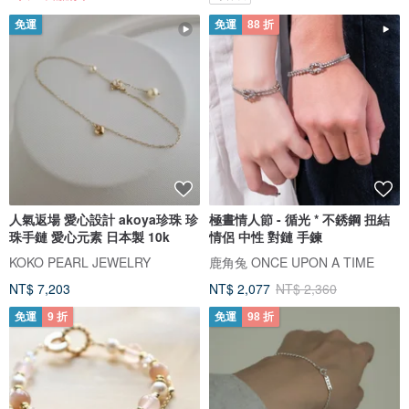
免運
免運
88 折
人氣返場 愛心設計 akoya珍珠 珍
極晝情人節 - 循光 * 不銹鋼 扭結
珠手鏈 愛心元素 日本製 10k
情侶 中性 對鏈 手鍊
KOKO PEARL JEWELRY
鹿角兔 ONCE UPON A TIME
NT$ 7,203
NT$ 2,077
NT$ 2,360
免運
9 折
免運
98 折