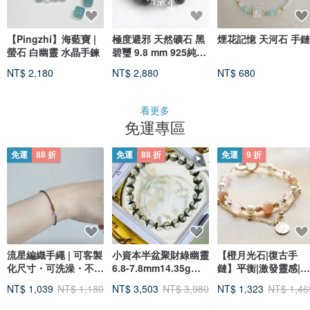
【Pingzhi】海藍寶 |
極度避邪 天然礦石 黑
煙花記憶 天河石 手鏈
螢石 白幽靈 水晶手鍊
碧璽 9.8 mm 925純銀
貔貅 手鍊
NT$ 2,180
NT$ 2,880
NT$ 680
看更多
免運專區
免運
88 折
免運
88 折
免運
9 折
流星編織手繩 | 可客製
小資本半盆聚財綠幽靈
【橙月光石|復古手
化尺寸・可洗澡・不掉
6.8-7.8mm14.35g正
鏈】平衡|激發靈感|愛
色
財事業貴人緣生意緣
情|增強魅力|自信
NT$ 1,039
NT$ 1,180
NT$ 3,503
NT$ 3,980
NT$ 1,323
NT$ 1,46