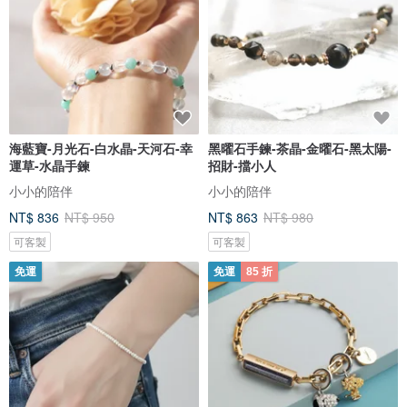
海藍寶-月光石-白水晶-天河石-幸
黑曜石手鍊-茶晶-金曜石-黑太陽-
運草-水晶手鍊
招財-擋小人
小小的陪伴
小小的陪伴
NT$ 836
NT$ 950
NT$ 863
NT$ 980
可客製
可客製
免運
免運
85 折