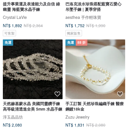
提升事業運及表達能力及自信 綠
巴洛克淡水珍珠搭配藍寶石愛心
幽靈 海藍寶水晶手鍊
吊墜手鍊 | 夏季穿搭
Crystal LaVie
aesthea 手作輕珠寶
NT$ 1,892
NT$ 2,364
NT$ 1,752
NT$ 1,990
可客製
獨家販售
免運
免運
88 折
天然赫基蒙水晶 美國閃靈鑽手鍊
手工訂製 天然珍珠編織手鍊 醫療
高等級清透進全美 5mm 水晶手鍊
鋼鍍18k金
淳玉晶品坊
Zuzu Jewelry
NT$ 2,080
NT$ 1,831
NT$ 2,080