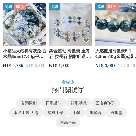
免運
88 折
免運
免運
88 折
小精品天然稀有灰兔毛
黑金超七 海藍寶 堇青
天然魔鬼海藍寶6.1-
水晶8mm17.64g平衡
石 拉長石 招財旺運 水
6.5mm10g金屬光澤
情緒緩解焦慮消除負面
晶手鍊。情迷伊比薩
想水晶首選釋放壓力
NT$ 4,735
NT$ 5,380
NT$ 1,880
NT$ 3,063
NT$ 3,48
慮
看更多
熱門關鍵字
台灣原創
日系品味
韓系潮流
巴洛克珍珠
水晶手鍊 太陽
編織手環
手鐲
黑曜石
綠幽靈
水晶手串