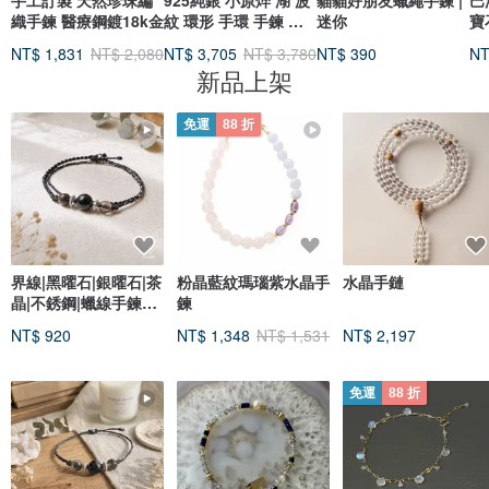
手工訂製 天然珍珠編
925純銀 小原焠 湖 波
貓貓好朋友蠟繩手鍊 |
巴
織手鍊 醫療鋼鍍18k金
紋 環形 手環 手鍊 免
迷你
寶
費送禮包裝
季
NT$ 1,831
NT$ 2,080
NT$ 3,705
NT$ 3,780
NT$ 390
NT
新品上架
免運
88 折
界線|黑曜石|銀曜石|茶
粉晶藍紋瑪瑙紫水晶手
水晶手鏈
晶|不銹鋼|蠟線手鍊
鍊
A63-2
NT$ 920
NT$ 1,348
NT$ 1,531
NT$ 2,197
免運
88 折