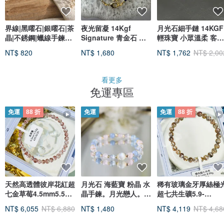
界線|黑曜石|銀曜石|茶
夜光留凝 14Kgf
月光石細手鏈 14KGF
晶|不銹鋼|蠟線手鍊
Signature 青金石 灰
輕珠寶 小眾溫柔 客制
A63-1
月光石 淡水珍珠手鍊
化
NT$ 820
NT$ 1,680
NT$ 1,762
NT$ 2,00
看更多
免運專區
免運
88 折
免運
免運
88 折
天然高透體彼岸花紅超
月光石 海藍寶 粉晶 水
稀有玻璃金牙厚絲極
七金草莓4.5mm5.53g
晶手鍊。月光戀人。好
超七共生礦5.9-
水晶手鍊貴人運桃花
人緣 愛情 紓壓 禮物
6.1mm8.99g招財錢
NT$ 6,055
NT$ 6,880
NT$ 1,480
NT$ 4,119
NT$ 4,68
色共生礦