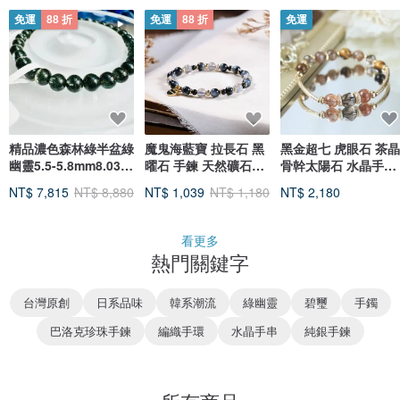
免運
88 折
免運
88 折
免運
精品濃色森林綠半盆綠
魔鬼海藍寶 拉長石 黑
黑金超七 虎眼石 茶晶
幽靈5.5-5.8mm8.03g
曜石 手鍊 天然礦石水
骨幹太陽石 水晶手鍊
主正財事業貴人運人緣
晶
招財 健康 8mm
NT$ 7,815
NT$ 8,880
NT$ 1,039
NT$ 1,180
NT$ 2,180
看更多
熱門關鍵字
台灣原創
日系品味
韓系潮流
綠幽靈
碧璽
手鐲
巴洛克珍珠手鍊
編織手環
水晶手串
純銀手鍊