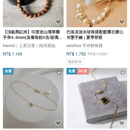
【頂級黑紅肉】印度老山壇單圈
巴洛克淡水珍珠搭配藍寶石愛心
手串4~8mm(送養珠粉3克/玻璃罐/
吊墜手鍊 | 夏季穿搭
邁)
kwood｜上景沉香｜純淨原始
aesthea 手作輕珠寶
NT$ 1,100
NT$ 1,752
NT$ 1,990
獨家販售
免運
免運
88 折