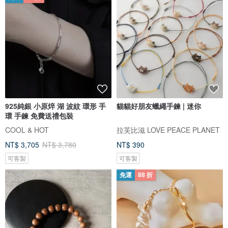
925純銀 小原焠 湖 波紋 環形 手
貓貓好朋友蠟繩手鍊 | 迷你
環 手鍊 免費送禮包裝
COOL & HOT
拉芙比滋 LOVE PEACE PLANET
NT$ 3,705
NT$ 3,780
NT$ 390
可客製
可客製
免運
88 折