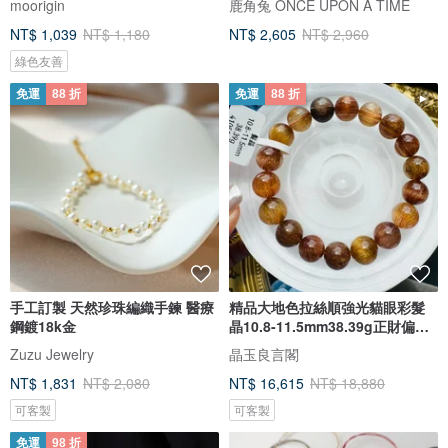
moorigin
鹿角兔 ONCE UPON A TIME
NT$ 1,039
NT$ 1,180
NT$ 2,605
NT$ 2,960
綠色友善
免運
88 折
免運
88 折
手工訂製 天然珍珠編織手鍊 醫療
精品大地色拉絲順強光貓眼彩髮
鋼鍍18k金
晶10.8-11.5mm38.39g正財偏財
自信
Zuzu Jewelry
晶玉良言閣
NT$ 1,831
NT$ 2,080
NT$ 16,615
NT$ 18,880
可客製
可客製
免運
98 折