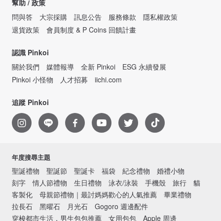
幫助 / 政策
問與答
大宗採購
訊息公告
服務條款
隱私權政策
退貨政策
會員制度 & P Coins 回饋計畫
認識 Pinkoi
關於我們
媒體報導
全新 Pinkoi
ESG 永續發展
Pinkoi 小怪物
人才招募
iichi.com
追蹤 Pinkoi
年度搜尋主題
聖誕禮物
聖誕節
聖誕卡
福袋
紀念禮物
婚禮小物
刻字
情人節禮物
生日禮物
泳衣/泳裝
手機殼
旅行
貓
客製化
母親節禮物｜最討媽媽歡心的人氣推薦
畢業禮物
拉長石
黑曜石
月光石
Gogoro 週邊配件
穿梭都市生活．男生包包推薦
女用包包
Apple 周邊