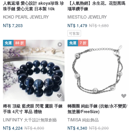
人氣返場 愛心設計 akoya珍珠 珍
【人氣熱銷】永生花。花型黑瑪
珠手鏈 愛心元素 日本製 10k
瑙單鑽手鍊
KOKO PEARL JEWELRY
MIESTILO JEWELRY
NT$ 7,203
NT$ 1,479
NT$ 1,680
可客製
免運
88 折
免運
7 折
稀有 頂級 藍虎眼 閃電 鷹眼 手鍊
轉圈圈 純鈦手鍊 (抗敏/永不變質/
手珠 4尺寸 單品 禮物
無塗層/FreeSize)
LINFINITY 大千設計無限創藝
TiMISA 純鈦飾品
NT$ 4,224
NT$ 4,800
NT$ 4,340
NT$ 6,200