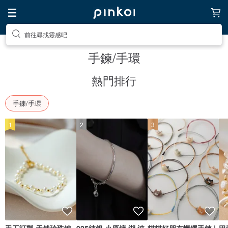
前往尋找靈感吧
手鍊/手環
熱門排行
手鍊/手環
1
2
3