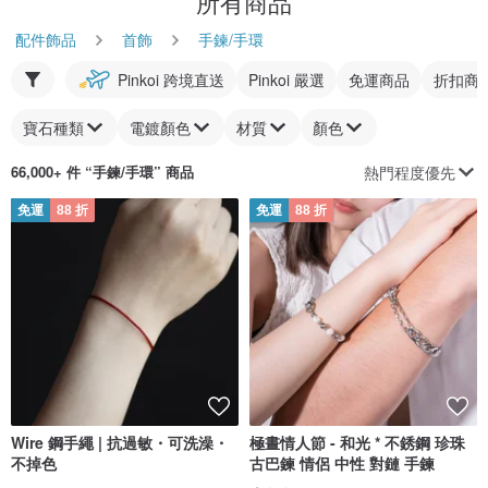
所有商品
配件飾品
首飾
手鍊/手環
Pinkoi 跨境直送
Pinkoi 嚴選
免運商品
折扣商
寶石種類
電鍍顏色
材質
顏色
熱門程度優先
66,000+ 件 “
手鍊/手環
” 商品
免運
88 折
免運
88 折
Wire 鋼手繩 | 抗過敏・可洗澡・
極晝情人節 - 和光 * 不銹鋼 珍珠
不掉色
古巴鍊 情侶 中性 對鏈 手鍊