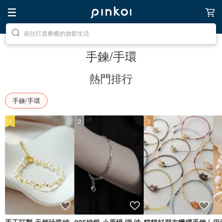
前往尋找靈感吧
手鍊/手環
熱門排行
手鍊/手環
1
2
3