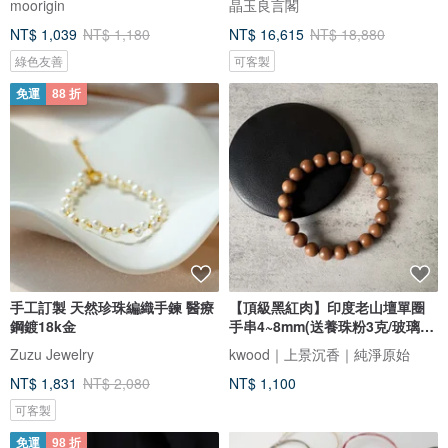
moorigin
晶玉良言閣
NT$ 1,039
NT$ 1,180
NT$ 16,615
NT$ 18,880
綠色友善
可客製
免運
88 折
手工訂製 天然珍珠編織手鍊 醫療
【頂級黑紅肉】印度老山壇單圈
鋼鍍18k金
手串4~8mm(送養珠粉3克/玻璃罐/
邁)
Zuzu Jewelry
kwood｜上景沉香｜純淨原始
NT$ 1,831
NT$ 2,080
NT$ 1,100
可客製
免運
98 折