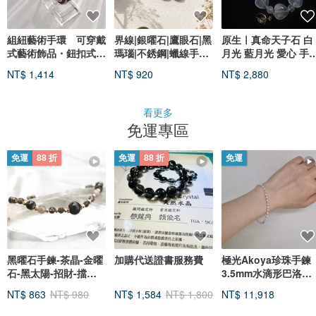
組紐藝術手環 可穿戴
界線|銀曜石|鷹眼石|黑
原生ㅣ真命天子石 白
式藝術飾品・鈕扣式設
瑪瑙|不銹鋼|蠟線手鍊
月光 藍月光 愛心 手
計・使用日本傳統組紐
A63-3
手珠 手鏈 手環
NT$ 1,414
NT$ 920
NT$ 2,880
看更多
免運專區
免運
88 折
免運
88 折
免運
黑曜石手鍊-茶晶-金曜
加購代送證書服務費
極光Akoya珍珠手鍊
石-黑太陽-招財-擋小
3.5mm水滴形巴洛克
人
18k黃金 可調節 日本
NT$ 863
NT$ 980
NT$ 1,584
NT$ 1,800
NT$ 11,918
製