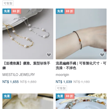
可客製
免運
88 折
免運
88 折
【送禮推薦】優雅。葉型珍珠手
流星編織手繩 | 可客製化尺寸・可
鍊
洗澡・不掉色
MIESTILO JEWELRY
moorigin
NT$ 1,655
NT$ 1,880
NT$ 1,039
NT$ 1,180
可客製
免運
免運
88 折