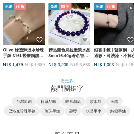
免運
88 折
免運
88 折
免運
85 折
Olive 綠透輝淡水珍珠
精品濃色烏拉圭紫水晶
銀杏手鍊 | 醫療鋼・
手鍊 316L醫療鋼鍍
8mm16.40g著名智慧
過敏・可洗澡・不掉
18K金
之石貴人緣廣結人緣
NT$ 1,479
NT$ 1,680
NT$ 3,239
NT$ 3,680
NT$ 1,003
NT$ 1,18
看更多
熱門關鍵字
台灣原創
日系品味
韓系潮流
紫水晶
玉鐲
巴洛克珍珠手鍊
珍珠手鏈
碧璽
水晶手串
純銀手鍊