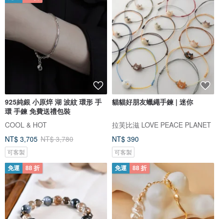
925純銀 小原焠 湖 波紋 環形 手
貓貓好朋友蠟繩手鍊 | 迷你
環 手鍊 免費送禮包裝
COOL & HOT
拉芙比滋 LOVE PEACE PLANET
NT$ 3,705
NT$ 3,780
NT$ 390
可客製
可客製
免運
88 折
免運
88 折