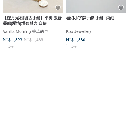
【橙月光石|復古手鏈】平衡|激發
極細小字牌手鍊 手鏈 -純銀
靈感|愛情|增強魅力|自信
Vanilla Morning 香草的早上
Kou Jewellery
NT$ 1,323
NT$ 1,469
NT$ 1,380
可客製
可客製
免運
88 折
免運
98 折
極晝情人節 - 和光 * 不銹鋼 珍珠
925純銀 光點 刻字 手鍊 免費送禮
古巴鍊 情侶 中性 對鏈 手鍊
包裝