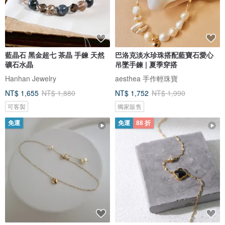
藍晶石 黑金超七 茶晶 手鍊 天然
巴洛克淡水珍珠搭配藍寶石愛心
礦石水晶
吊墜手鍊 | 夏季穿搭
Hanhan Jewelry
aesthea 手作輕珠寶
NT$ 1,655
NT$ 1,880
NT$ 1,752
NT$ 1,990
可客製
獨家販售
免運
免運
88 折