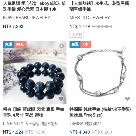
人氣返場 愛心設計 akoya珍珠 珍
【人氣熱銷】永生花。花型黑瑪
珠手鏈 愛心元素 日本製 10k
瑙單鑽手鍊
KOKO PEARL JEWELRY
MIESTILO JEWELRY
NT$ 7,203
NT$ 1,479
NT$ 1,680
可客製
免運
88 折
免運
7 折
稀有 頂級 藍虎眼 閃電 鷹眼 手鍊
轉圈圈 純鈦手鍊 (抗敏/永不變質/
手珠 4尺寸 單品 禮物
無塗層/FreeSize)
LINFINITY 大千設計無限創藝
TiMISA 純鈦飾品
NT$ 4,224
NT$ 4,800
NT$ 4,340
NT$ 6,200