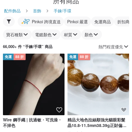
所有商品
配件飾品
首飾
手鍊/手環
Pinkoi 跨境直送
Pinkoi 嚴選
免運商品
折扣商
寶石種類
電鍍顏色
材質
顏色
熱門程度優先
66,000+ 件 “
手鍊/手環
” 商品
免運
88 折
免運
88 折
Wire 鋼手繩 | 抗過敏・可洗澡・
精品大地色拉絲順強光貓眼彩髮
不掉色
晶10.8-11.5mm38.39g正財偏財
自信