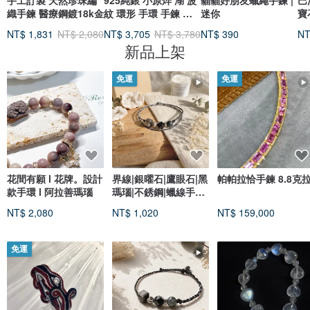
手工訂製 天然珍珠編
925純銀 小原焠 湖 波
貓貓好朋友蠟繩手鍊 |
巴
織手鍊 醫療鋼鍍18k金
紋 環形 手環 手鍊 免
迷你
寶
費送禮包裝
季
NT$ 1,831
NT$ 2,080
NT$ 3,705
NT$ 3,780
NT$ 390
NT
新品上架
免運
免運
花間有願 l 花牌。設計
界線|銀曜石|鷹眼石|黑
帕帕拉恰手鍊 8.8克
款手環 l 阿拉善瑪瑙
瑪瑙|不銹鋼|蠟線手鍊
A63-4
NT$ 2,080
NT$ 1,020
NT$ 159,000
免運