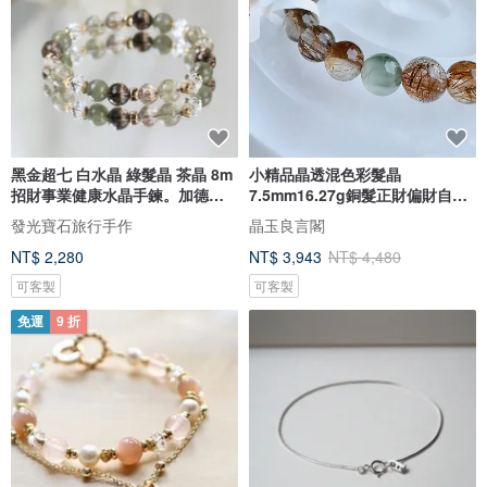
黑金超七 白水晶 綠髮晶 茶晶 8m
小精品晶透混色彩髮晶
招財事業健康水晶手鍊。加德滿
7.5mm16.27g銅髮正財偏財自信
都
提升氣場運氣
發光寶石旅行手作
晶玉良言閣
NT$ 2,280
NT$ 3,943
NT$ 4,480
可客製
可客製
免運
9 折