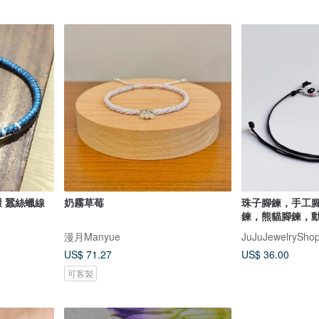
奶霧草莓
珠子腳鍊，手工
鍊，熊貓腳鍊，
漫月Manyue
JuJuJewelrySho
US$ 71.27
US$ 36.00
可客製