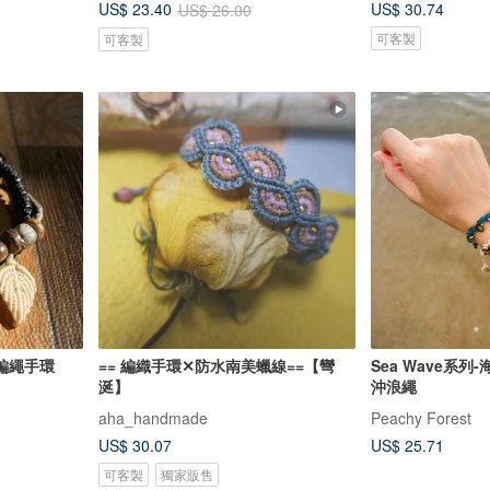
US$ 30.74
US$ 23.40
US$ 26.00
可客製
可客製
編繩手環
== 編織手環✕防水南美蠟線==【彎
Sea Wave系列
涎】
沖浪繩
aha_handmade
Peachy Forest
US$ 30.07
US$ 25.71
可客製
獨家販售