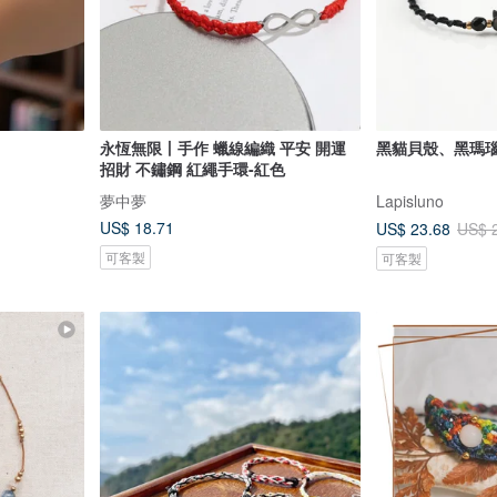
永恆無限丨手作 蠟線編織 平安 開運
黑貓貝殼、黑瑪
招財 不鏽鋼 紅繩手環-紅色
夢中夢
Lapisluno
US$ 18.71
US$ 23.68
US$ 
可客製
可客製