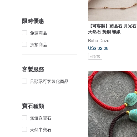
限時優惠
【可客製】藍晶石 月光石
天然石 黃銅 蠟線
免運商品
Boho Daze
折扣商品
US$ 32.08
可客製
客製服務
只顯示可客製化商品
寶石種類
無鑲嵌寶石
天然半寶石