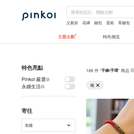
父親節
花磚
錢包
蛋糕
零錢包
主題企劃
時尚潮流
特色亮點
166 件 “
手鍊/手環
” 商品
Pinkoi 嚴選
蠟
永續生活
寄往
美國