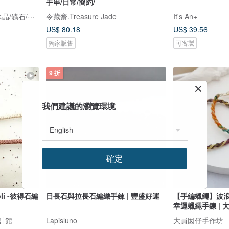
手串/日常/簡約/
Good day crystals 編繩/水晶/礦石/客製化
令藏齋.Treasure Jade
It's An+
US$ 80.18
US$ 39.56
獨家販售
可客製
9 折
我們建議的瀏覽環境
確定
oli -彼得石編
日長石與拉長石編織手鍊 | 豐盛好運
【手編蠟繩】波浪
幸運蠟繩手鍊 | 
設計館
Lapisluno
大員囡仔手作坊