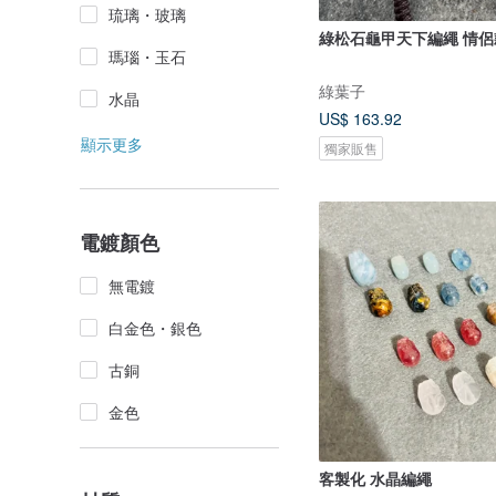
琉璃・玻璃
綠松石龜甲天下編繩 情侶
瑪瑙・玉石
綠葉子
水晶
US$ 163.92
顯示更多
獨家販售
電鍍顏色
無電鍍
白金色・銀色
古銅
金色
客製化 水晶編繩