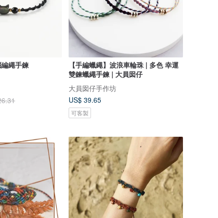
瑙編繩手鍊
【手編蠟繩】波浪車輪珠 | 多色 幸運
雙鍊蠟繩手鍊 | 大員囡仔
大員囡仔手作坊
US$ 39.65
26.31
可客製