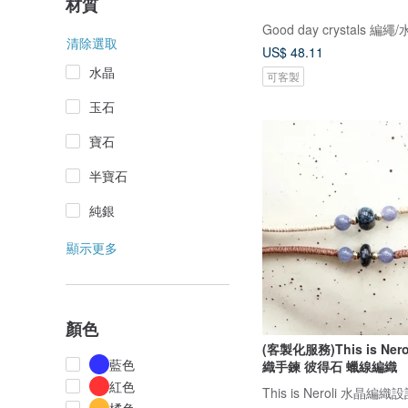
材質
清除選取
US$ 48.11
水晶
可客製
玉石
寶石
半寶石
純銀
顯示更多
顏色
(客製化服務)This is Ner
藍色
織手鍊 彼得石 蠟線編織
紅色
This is Neroli 水晶編織