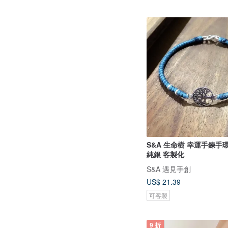
S&A 生命樹 幸運手鍊手環 蠶絲蠟線
純銀 客製化
S&A 遇見手創
US$ 21.39
可客製
9 折