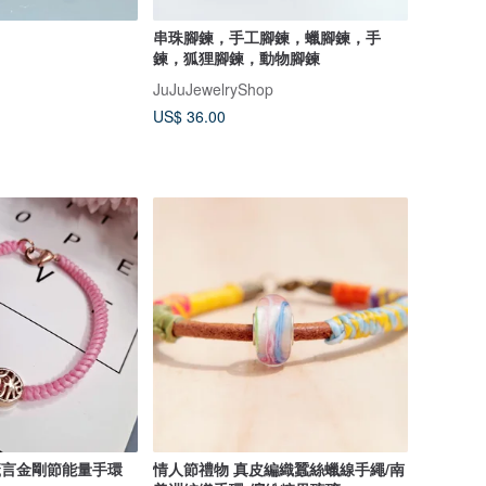
串珠腳鍊，手工腳鍊，蠟腳鍊，手
鍊，狐狸腳鍊，動物腳鍊
JuJuJewelryShop
US$ 36.00
六字箴言金剛節能量手環
情人節禮物 真皮編織蠶絲蠟線手繩/南