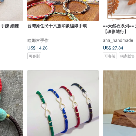
 手鍊 細鍊
台灣原住民十六族印象編織手環
==天然石系列==
【珠影隨行】
哈娜古手作
aha_handmade
US$ 14.26
US$ 27.84
可客製
可客製
獨家販售