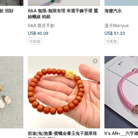
款 招財
S&A 無限-無限有理 幸運手鍊手環 蠶
海鹽汽水
絲蠟線 純銀
S&A 遇見手創
漫月Manyue
US$ 40.09
US$ 51.23
可客製
可客製
前途(兔)無量-蜜蠟金膏玉兔子蘋果珠
It's AN+__