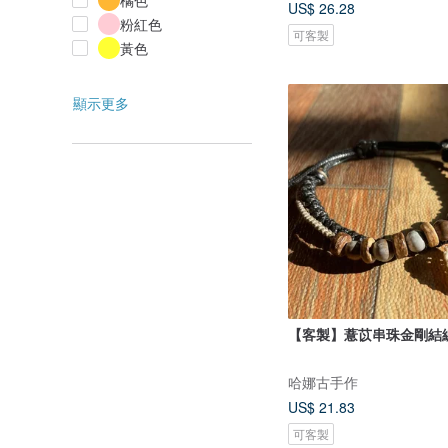
橘色
US$ 26.28
粉紅色
可客製
黃色
顯示更多
【客製】薏苡串珠金剛結
哈娜古手作
US$ 21.83
可客製