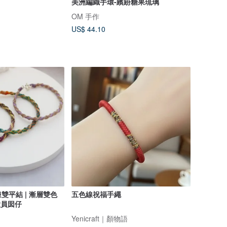
美洲編織手環-繽紛糖果琉璃
OM 手作
US$ 44.10
雙平結 | 漸層雙色
五色線祝福手繩
大員囡仔
Yenicraft｜顏物語