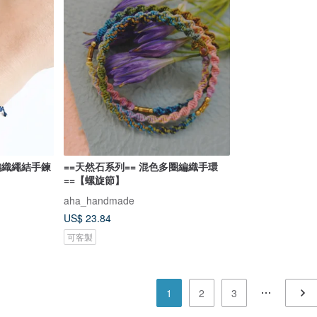
編織繩結手鍊
==天然石系列== 混色多圈編織手環
==【螺旋節】
aha_handmade
US$ 23.84
可客製
1
2
3