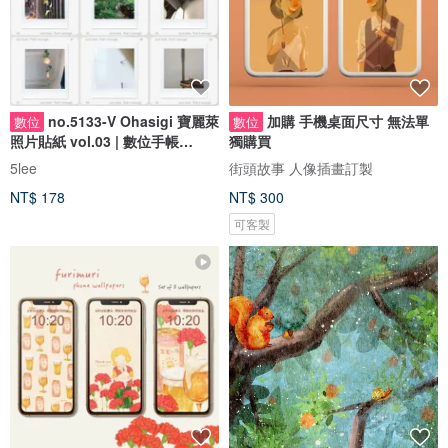
no.5133-V Ohasigi 寶麗萊
加購 手機桌面尺寸 無法單
數位
數位
照片貼紙 vol.03 | 數位手帳
獨購買
Mood PNG 套組
5lee
街頭故事 人像插畫訂製
NT$ 178
NT$ 300
可客製