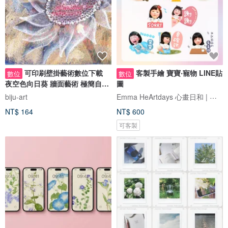
可印刷壁掛藝術數位下載
客製手繪 寶寶‧寵物 LINE貼
數位
數位
夜空色向日葵 牆面藝術 極簡自然
圖
裝飾 數位下載 向日葵
Emma HeArtdays 心畫日和 | 可愛Q版似顏繪 | 插畫喜帖
biju-art
NT$ 164
NT$ 600
可客製