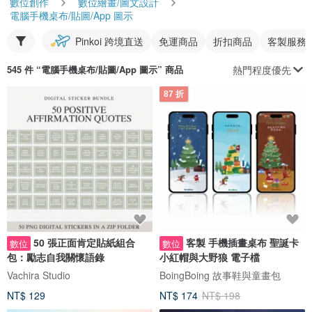
數位創作
數位繪畫/圖文設計
電腦手機桌布/貼圖/App 圖示
Pinkoi 跨境直送
免運商品
折扣商品
客製服務
熱門程度優先
545 件 “
電腦手機桌布/貼圖/App 圖示
” 商品
87 折
50 張正面肯定貼紙組合
客製 手機插畫桌布 聖誕卡
數位
數位
包：勵志自我關懷語錄
小紅帽與大野狼 電子檔
Vachira Studio
BoingBoing 故事鞋與童畫包
NT$ 129
NT$ 174
NT$ 198