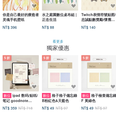
你是自己最好的療愈者
水之庭園數位桌布組 |
Twitch表情符號贴图/
灵魂手机壁纸
正念生活
忠誠點數獎勵/懷舊像
素風/動物屁屁
NT$ 396
NT$ 88
NT$ 140
看更多
獨家優惠
5 折
5 折
5 折
ipad 数码/贴纸/
格子格子備忘錄
格子檢查備忘
數位
數位
數位
笔记 goodnote
B粉紅色&天藍色
F 黃綠色
sticker daily memo
NT$ 359
NT$ 718
NT$ 49
NT$ 97
NT$ 49
NT$ 97
每週電子手帳