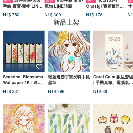
急件專區•客製
客製手繪 寶寶‧
no.5133-V
數位
數位
數位
數
手繪 寶寶‧寵物 LINE
寵物 LINE貼圖
Ohasigi 寶麗萊照片
寸
貼圖
貼紙 vol.03 | 數位手
NT$ 750
NT$ 600
NT$ 178
NT
帳 Mood PNG 套組
新品上架
Seasonal Blossoms
轻盈遨游宇宙灵魂手机
Coral Calm 數位套組
Wallpaper 4K - 適用
壁纸
| 手機桌布、電腦桌
於 iPhone、iPad、
布、正向肯定卡
NT$ 237
NT$ 396
NT$ 88
Android 手機與平板
電腦