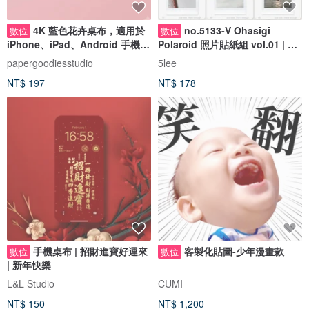
4K 藍色花卉桌布，適用於
no.5133-V Ohasigi
數位
數位
iPhone、iPad、Android 手機與
Polaroid 照片貼紙組 vol.01 | 數
平板電腦
位手帳 PNG 檔案組
papergoodiesstudio
5lee
NT$ 197
NT$ 178
手機桌布 | 招財進寶好運來
客製化貼圖-少年漫畫款
數位
數位
| 新年快樂
L&L Studio
CUMI
NT$ 150
NT$ 1,200