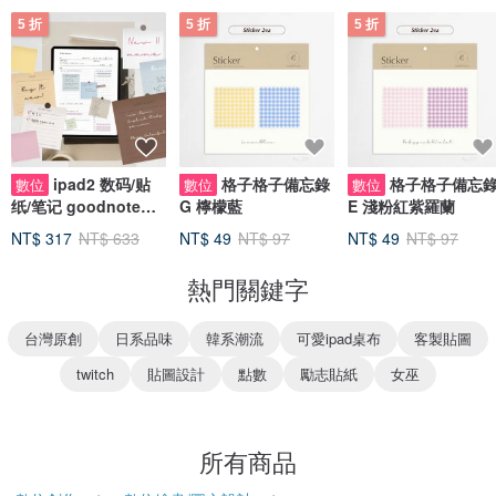
5 折
5 折
5 折
ipad2 数码/贴
格子格子備忘錄
格子格子備忘
數位
數位
數位
纸/笔记 goodnote
G 檸檬藍
E 淺粉紅紫羅蘭
sticker daily memo
NT$ 317
NT$ 633
NT$ 49
NT$ 97
NT$ 49
NT$ 97
每週電子手
熱門關鍵字
台灣原創
日系品味
韓系潮流
可愛ipad桌布
客製貼圖
twitch
貼圖設計
點數
勵志貼紙
女巫
所有商品