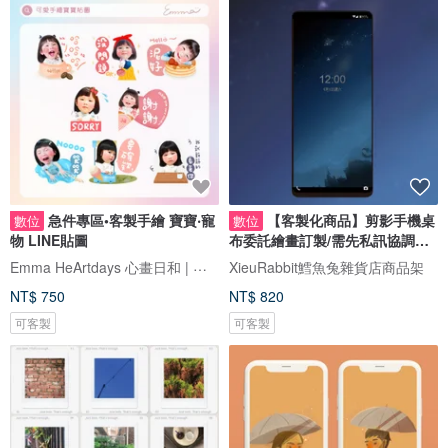
急件專區•客製手繪 寶寶‧寵
【客製化商品】剪影手機桌
數位
數位
物 LINE貼圖
布委託繪畫訂製/需先私訊協調及
估價
Emma HeArtdays 心畫日和 | 可愛Q版似顏繪 | 插畫喜帖
XieuRabbit鱈魚兔雜貨店商品架
NT$ 750
NT$ 820
可客製
可客製