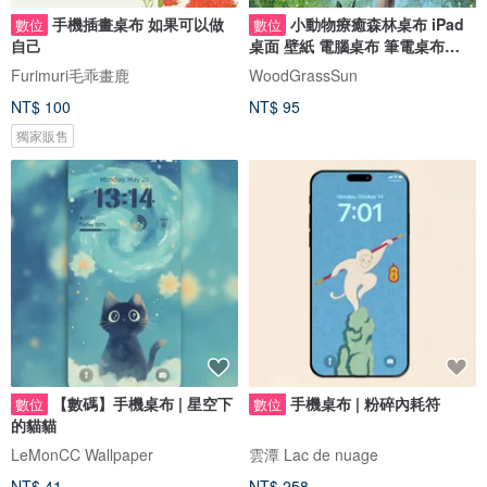
手機插畫桌布 如果可以做
小動物療癒森林桌布 iPad
數位
數位
自己
桌面 壁紙 電腦桌布 筆電桌布
wallpaper
Furimuri毛乖畫鹿
WoodGrassSun
NT$ 100
NT$ 95
獨家販售
【數碼】手機桌布 | 星空下
手機桌布 | 粉碎內耗符
數位
數位
的貓貓
LeMonCC Wallpaper
雲潭 Lac de nuage
NT$ 41
NT$ 258