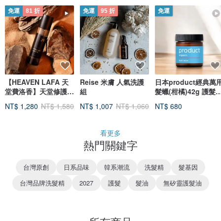
免運
81 折
免運
95 折
免運
【HEAVEN LAFA 天
Reise 米膚 人氣洗護
日本product經典萬
堂費洛香】天堂修護髮
組
髮蠟(柑橘)42g 護髮
油
護手 護唇 多效保濕萬
NT$ 1,280
NT$ 1,580
NT$ 1,007
NT$ 1,060
NT$ 680
用
看更多
熱門關鍵字
台灣原創
日系品味
韓系潮流
洗髮精
髮基因
台灣品牌洗髮精
2027
護髮
髮油
無矽靈護髮油