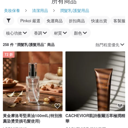
所有商品
美妝保養
清潔用品
潤髮乳/護髮用品
Pinkoi 嚴選
免運商品
折扣商品
快速出貨
客製服
核心功效
香調
材質
顏色
熱門程度優先
258 件 “
潤髮乳/護髮用品
” 商品
72 折
黃金摩洛哥堅果油100mlL(特別推
CACHEVIOR凱詩薇爾活萃極潤精
薦染燙受損毛髮使用)
華