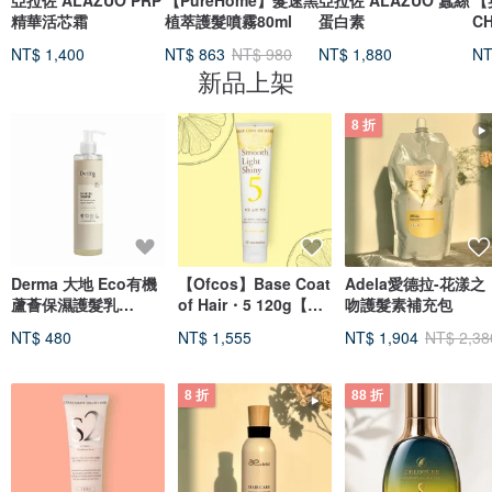
亞拉佐 ALAZUO PRP
【PureHome】髮速黑
亞拉佐 ALAZUO 蠶絲
【
精華活芯霜
植萃護髮噴霧80ml
蛋白素
C
髮
NT$ 1,400
NT$ 863
NT$ 980
NT$ 1,880
NT
新品上架
8 折
Derma 大地 Eco有機
【Ofcos】Base Coat
Adela愛德拉-花漾之
蘆薈保濕護髮乳
of Hair・5 120g【受
吻護髮素補充包
250ml
損髮・一般髮】
NT$ 480
NT$ 1,555
NT$ 1,904
NT$ 2,38
8 折
88 折