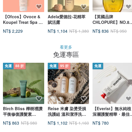
【Ofcos】Ovoce &
Adela愛德拉-花精萃
【英國品牌
Koupel Treat Spa of
賦活露
CHLOPURE】NO.8
Hair S2 210g【為受
髮油50ml
NT$ 2,229
NT$ 1,104
NT$ 1,380
NT$ 836
NT$ 950
損、乾燥髮質困擾的
您】
看更多
免運專區
免運
88 折
免運
95 折
免運
Birch Bliss 樺樹禮讚
Reise 米膚 染燙受損
【Everist】無水純植
平衡修復護髮素
洗護組 溫和潔淨洗髮
深層護髮精華・最佳
200ml
露 + 護色滋養護髮素
髮產品
NT$ 863
NT$ 980
NT$ 1,102
NT$ 1,160
NT$ 780