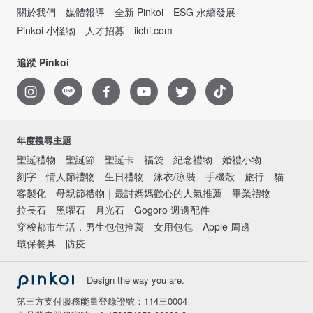
關於我們
媒體報導
全新 Pinkoi
ESG 永續發展
Pinkoi 小怪物
人才招募
iichi.com
追蹤 Pinkoi
年度搜尋主題
聖誕禮物
聖誕節
聖誕卡
福袋
紀念禮物
婚禮小物
刻字
情人節禮物
生日禮物
泳衣/泳裝
手機殼
旅行
貓
客製化
母親節禮物｜最討媽媽歡心的人氣推薦
畢業禮物
拉長石
黑曜石
月光石
Gogoro 週邊配件
穿梭都市生活．男生包包推薦
女用包包
Apple 周邊
環保餐具
防疫
Design the way you are.
第三方支付服務能量登錄證號：114三0004