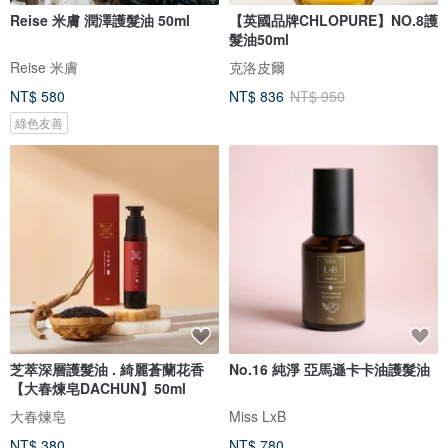
Reise 米膚 潤澤護髮油 50ml
【英國品牌CHLOPURE】NO.8護
髮油50ml
Reise 米膚
克洛皮爾
NT$ 580
NT$ 836
NT$ 950
綠色友善
芝萃深層護髮油 . 綺麗蒼蘭花香
No.16 純淨 亞馬遜卡卡油護髮油
【大春煉皂DACHUN】50ml
大春煉皂
Miss LxB
NT$ 380
NT$ 780