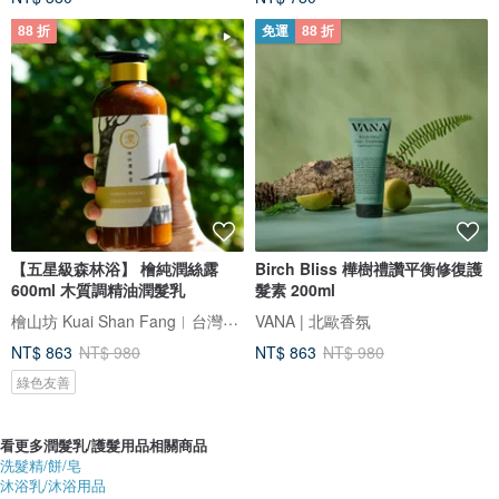
88 折
免運
88 折
【五星級森林浴】 檜純潤絲露
Birch Bliss 樺樹禮讚平衡修復護
600ml 木質調精油潤髮乳
髮素 200ml
檜山坊 Kuai Shan Fang︱台灣檜木香氛領導品牌，療癒森林
VANA | 北歐香氛
NT$ 863
NT$ 980
NT$ 863
NT$ 980
綠色友善
看更多潤髮乳/護髮用品相關商品
洗髮精/餅/皂
沐浴乳/沐浴用品