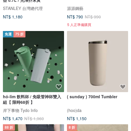
STANLEY 台灣總代理
源源鋼藝
NT$ 1,180
NT$ 790
NT$ 990
5 人正準備購買
免運
75 折
hó-lim 飲料杯 / 免吸管神杯雙入
( sunday ) 700ml Tumbler
組【 限時68折 】
岸下事物 Tydo Info
(hoo)da
NT$ 1,470
NT$ 1,960
NT$ 1,150
88 折
8 折