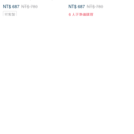
NT$ 687
NT$ 780
NT$ 687
NT$ 780
可客製
6 人正準備購買
84 折
免運
85 折
iN Z Classic 飲料杯 - 胡子碰碰
日本KINTO 隨行保溫瓶350ml /
拋珍珠款
500ml / 共10色
源源鋼藝
KINTO 台灣授權總代理
NT$ 1,180
NT$ 1,390
NT$ 1,020
NT$ 1,200
免運
免運