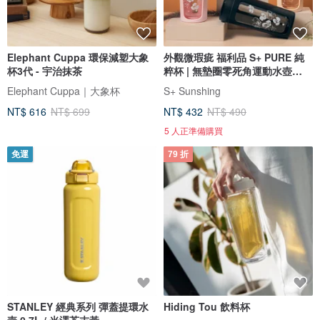
Elephant Cuppa 環保減塑大象
外觀微瑕疵 福利品 S+ PURE 純
杯3代 - 宇治抹茶
粹杯 | 無墊圈零死角運動水壺
700m
Elephant Cuppa｜大象杯
S+ Sunshing
NT$ 616
NT$ 699
NT$ 432
NT$ 490
5 人正準備購買
免運
79 折
STANLEY 經典系列 彈蓋提環水
Hiding Tou 飲料杯
壺 0.7L / 光澤芥末黃