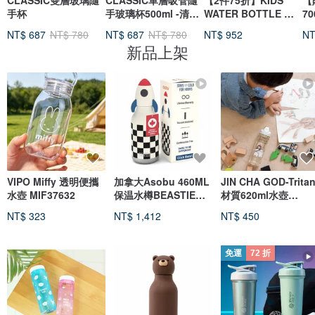
CLASSIC雙層玻璃隨
CLASSIC單層吸管隨
【2件75折】KIDS
【
手杯
手玻璃杯500ml -清透/
WATER BOTTLE 輕
7
淺黃/透黑
水瓶 380ml-共3色
杯
NT$ 687
NT$ 780
NT$ 687
NT$ 780
NT$ 952
NT
新品上架
VIPO Miffy 透明便攜
加拿大Asobu 460ML
JIN CHA GOD-Trita
水壺 MIF37632
保温水樽BEASTIE系
材質620ml水壺
列-火箭
Hey!God has you i
NT$ 323
NT$ 1,412
NT$ 450
His heart
免運
72 折