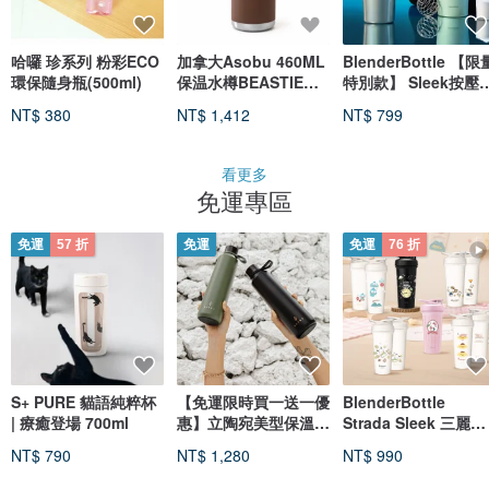
哈囉 珍系列 粉彩ECO
加拿大Asobu 460ML
BlenderBottle 【限
環保隨身瓶(500ml)
保温水樽BEASTIE系
特別款】 Sleek按壓
列-可愛褐熊
不鏽鋼水壺
NT$ 380
NT$ 1,412
NT$ 799
25oz/740ml
看更多
免運專區
免運
57 折
免運
免運
76 折
S+ PURE 貓語純粹杯
【免運限時買一送一優
BlenderBottle
| 療癒登場 700ml
惠】立陶宛美型保溫瓶
Strada Sleek 三麗鷗
保溫保冷 水壺 隨行
不鏽鋼鎖扣式保溫隨
NT$ 790
NT$ 1,280
NT$ 990
杯25oz