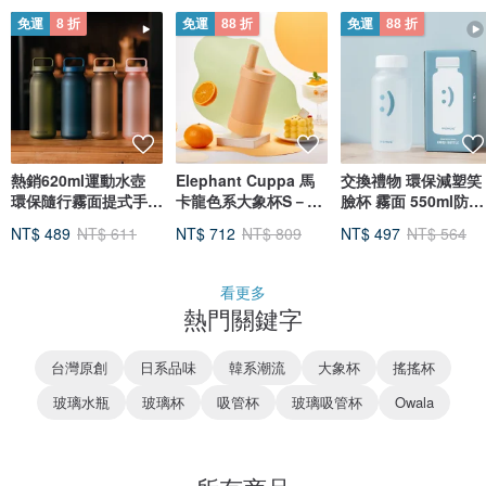
免運
8 折
免運
88 折
免運
88 折
熱銷620ml運動水壺
Elephant Cuppa 馬
交換禮物 環保減塑笑
環保隨行霧面提式手把
卡龍色系大象杯S－暖
臉杯 霧面 550ml防漏
設計冷熱防漏
陽甜橙
水壼 可加購濾芯
NT$ 489
NT$ 611
NT$ 712
NT$ 809
NT$ 497
NT$ 564
看更多
熱門關鍵字
台灣原創
日系品味
韓系潮流
大象杯
搖搖杯
玻璃水瓶
玻璃杯
吸管杯
玻璃吸管杯
Owala