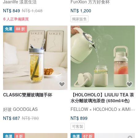
Jaanlife 漾居生活
FunXion 方方好食杯
NT$ 849
NT$ 1,048
NT$ 1,200
6 人正準備購買
獨家販售
免運
88 折
CLASSIC雙層玻璃隨手杯
【HOLOHOLO】LIULIU TEA 茶
水分離玻璃泡茶壺 (650ml/4色)
FELLOW × HOLOHOLO x AIMIA 愛米雅
好玻 GOODGLAS
NT$ 687
NT$ 780
NT$ 899
可客製
免運
8 折
免運
67 折