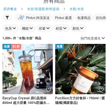
所有商品
廚房餐桌
水壺/保溫瓶/飲料提袋
水瓶/水壺
Pinkoi 跨境直送
Pinkoi 嚴選
免運商品
折扣商
色系
機能
容量
材質
顏色
熱門程度優先
1,000+ 件 “
水瓶/水壺
” 商品
免運
81 折
免運
EacyCup Crystal 易C晶透杯
FunXion方方好食杯 / 750ml / 暖
800ml 超大容量 100%防漏水杯
陽橘(獨家新品)
隨行