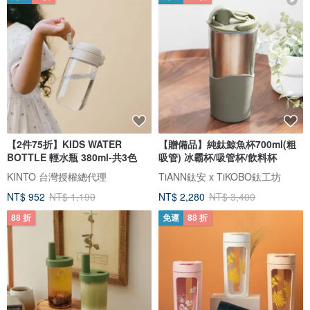
【2件75折】KIDS WATER
【贈備品】純鈦鯨魚杯700ml(粗
BOTTLE 輕水瓶 380ml-共3色
吸管) 冰霸杯/吸管杯/飲料杯
KINTO 台灣授權總代理
TiANN鈦安 x TiKOBO鈦工坊
NT$ 952
NT$ 1,190
NT$ 2,280
NT$ 3,400
88 折
免運
88 折