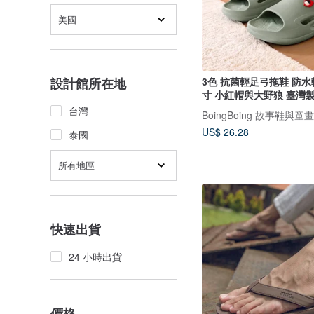
美國
3色 抗菌輕足弓拖鞋 防
設計館所在地
寸 小紅帽與大野狼 臺灣
台灣
BoingBoing 故事鞋與童
US$ 26.28
泰國
所有地區
快速出貨
24 小時出貨
價格