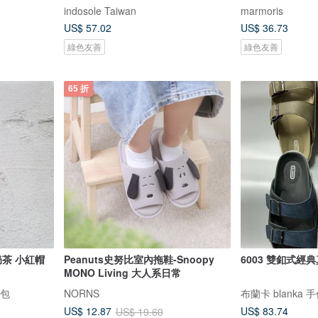
indosole Taiwan
marmoris
US$ 57.02
US$ 36.73
綠色友善
綠色友善
65 折
奶茶 小紅帽
Peanuts史努比室內拖鞋-Snoopy
6003 雙釦式經
MONO Living 大人系日常
畫包
NORNS
布蘭卡 blanka 
US$ 83.74
US$ 12.87
US$ 19.60