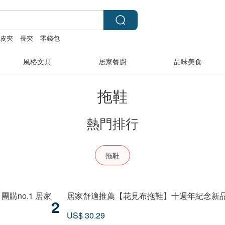
皮夾
長夾
零錢包
風格文具
居家餐廚
品味美食
拖鞋
熱門排行
拖鞋
購no.1 居家
居家舒適推薦【花見布拖鞋】十週年紀念新品
2
US$ 30.29