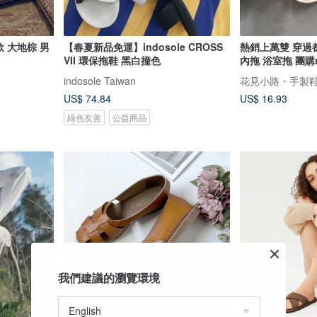
款 大地棕 男
【春夏新品免運】indosole CROSS
熱銷上萬雙 穿過
VII 環保拖鞋 黑白撞色
內拖 浴室拖 團購n
indosole Taiwan
花見小路・手製鞋 ha
US$ 74.84
US$ 16.93
綠色友善
公益商品
我們建議的瀏覽環境