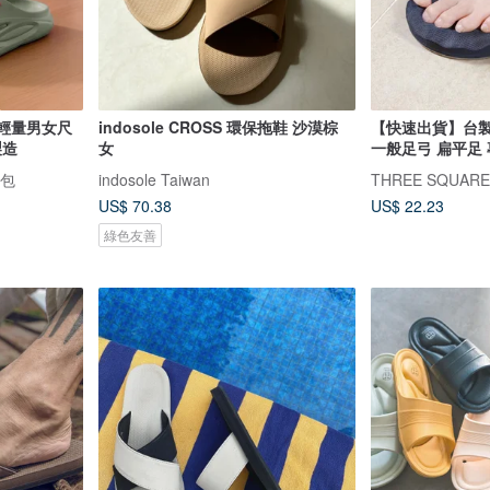
水輕量男女尺
indosole CROSS 環保拖鞋 沙漠棕
【快速出貨】台製
製造
女
一般足弓 扁平足 
畫包
indosole Taiwan
US$ 70.38
US$ 22.23
綠色友善