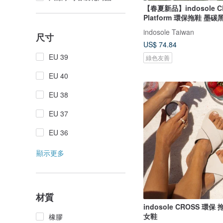
【春夏新品】indosole C
Platform 環保拖鞋 墨碳
indosole Taiwan
尺寸
US$ 74.84
EU 39
綠色友善
EU 40
EU 38
EU 37
EU 36
顯示更多
材質
indosole CROSS 環保
女鞋
橡膠