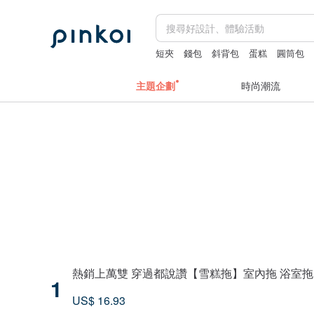
短夾
錢包
斜背包
蛋糕
圓筒包
主題企劃
時尚潮流
熱銷上萬雙 穿過都說讚【雪糕拖】室內拖 浴室拖 團
1
US$ 16.93