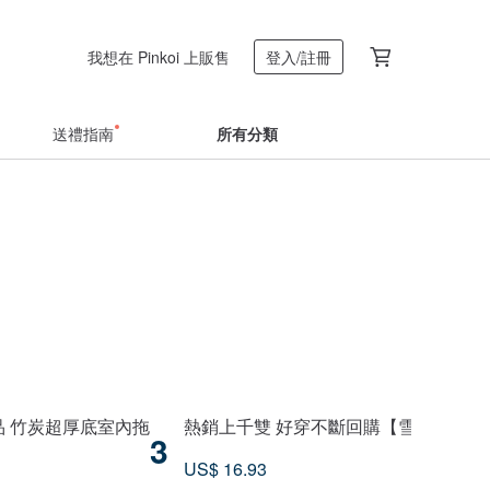
我想在 Pinkoi 上販售
登入/註冊
送禮指南
所有分類
 竹炭超厚底室內拖
熱銷上千雙 好穿不斷回購【雪糕拖】室
3
US$ 16.93