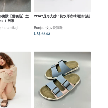
都說讚【雪糕拖】室
2WAY足弓支撐 ! 抗水厚底晴雨涼拖鞋
o.1 居家
namikoji
Bonjour女人愛買鞋
US$ 65.93