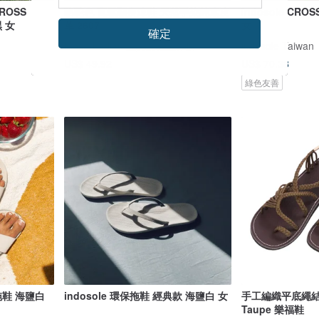
ROSS
駱駝色 寬鬆顯瘦涼鞋 天然手染純素皮
indosole CR
黑 女
革 2607
女
確定
Moda Ladian 經典女鞋製作所
indosole Taiwan
US$ 49.92
US$ 70.38
綠色友善
 拖鞋 海鹽白
indosole 環保拖鞋 經典款 海鹽白 女
手工編織平底繩結涼
Taupe 樂福鞋