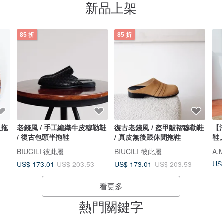
新品上架
85 折
85 折
跟拖
老錢風 / 手工編織牛皮穆勒鞋
復古老錢風 / 盔甲皺褶穆勒鞋
【
/ 復古包頭半拖鞋
/ 真皮無後跟休閒拖鞋
鞋
BIUCILI 彼此履
BIUCILI 彼此履
A
US
US$ 173.01
US$ 173.01
US$ 203.53
US$ 203.53
看更多
熱門關鍵字