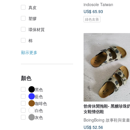
indosole Taiwan
真皮
US$ 65.93
塑膠
綠色友善
環保材質
棉
顯示更多
顏色
黑色
藍色
咖啡色
勃肯休閒拖鞋- 黑糖珍珠
白色
女鞋情侶鞋
灰色
BoingBoing 故事鞋與童
US$ 52.56