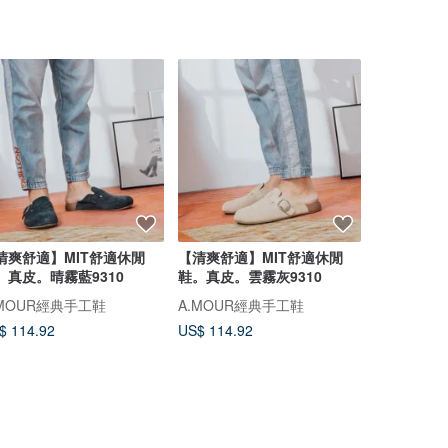
清爽舒適】MIT舒適休閒
【清爽舒適】MIT舒適休閒
手工縫製男女
。真皮。晴霧藍9310
鞋。真皮。雲霧灰9310
夾腳拖鞋
.MOUR經典手工鞋
A.MOUR經典手工鞋
Cowshu Le
$ 114.92
US$ 114.92
US$ 160.5