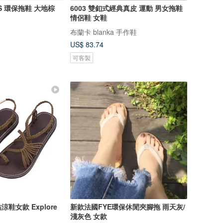
OSS 環保拖鞋 大地棕
6003 雙釦式經典真皮 運動 男女拖鞋
情侶鞋 女鞋
布蘭卡 blanka 手作鞋
US$ 83.74
可客製
鞋女款 Explore
新款法國FYE環保休閒夾腳拖 雨天灰/
淺灰色 女款