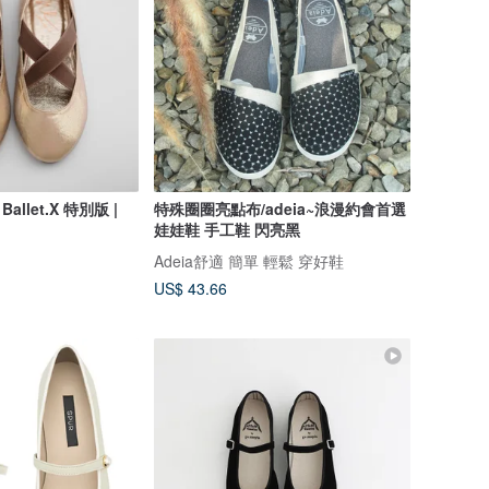
Ballet.X 特別版 |
特殊圈圈亮點布/adeia~浪漫約會首選
娃娃鞋 手工鞋 閃亮黑
Adeia舒適 簡單 輕鬆 穿好鞋
US$ 43.66