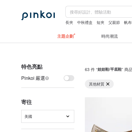
長夾
中秋禮盒
短夾
父親節
帆布
主題企劃
時尚潮流
特色亮點
63 件 “
娃娃鞋/平底鞋
” 商
Pinkoi 嚴選
其他材質
寄往
美國