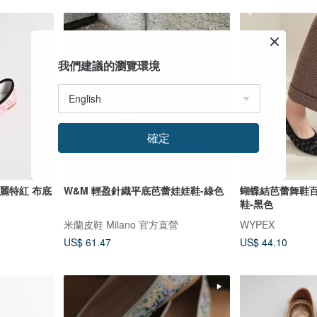
我們建議的瀏覽環境
確定
格麗特紅 布底
W&M 輕盈針織平底芭蕾娃娃鞋-綠色
蝴蝶結芭蕾舞鞋
鞋-黑色
米蘭皮鞋 Milano 官方直營
WYPEX
US$ 61.47
US$ 44.10