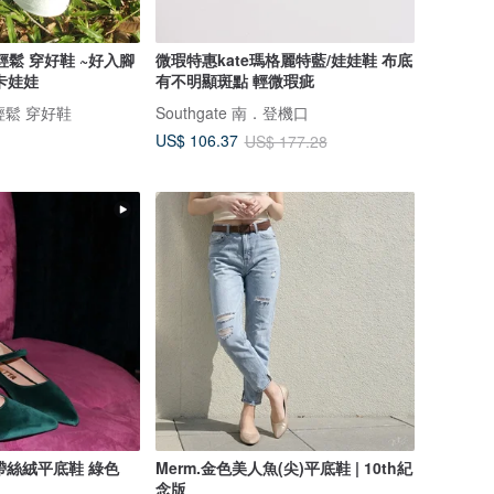
 穿好鞋 ~好入腳
微瑕特惠kate瑪格麗特藍/娃娃鞋 布底
卡娃娃
有不明顯斑點 輕微瑕疵
 輕鬆 穿好鞋
Southgate 南．登機口
US$ 106.37
US$ 177.28
繫帶絲絨平底鞋 綠色
Merm.金色美人魚(尖)平底鞋 | 10th紀
念版