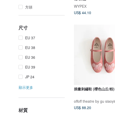
WYPEX
方頭
US$ 44.10
尺寸
EU 37
EU 38
EU 36
EU 39
JP 24
顯示更多
插畫刺繡鞋 (櫻色山丘/粉)
offoff theatre by gu siaoy
US$ 88.20
材質