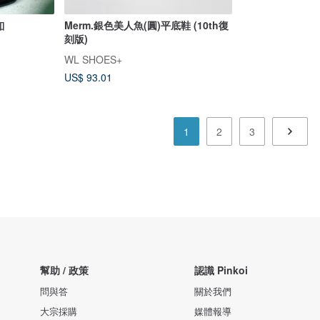
釦
Merm.銀色美人魚(圓)平底鞋 (10th復
刻版)
WL SHOES+
US$ 93.01
1
2
3
幫助 / 政策
認識 Pinkoi
問與答
關於我們
大宗採購
媒體報導