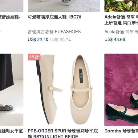
芭蕾娃娃鞋-
可愛喵喵厚底懶人鞋 1BC78
Adeia舒適 簡單 輕鬆
上班首選 純白摩
營
富發牌古著鞋 FUFASHOES
Adeia舒適 簡單
US$ 43.66
US$ 22.40
US$ 30.74
65 折
娃娃鞋女平底
PRE-ORDER SPUR 珍珠瑪莉珍平底
Dorothy 珍珠
鞋 RS7013 LIGHT BEIGE