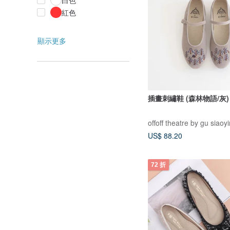
白色
紅色
顯示更多
插畫刺繡鞋 (森林物語/灰)
offoff theatre by gu siaoy
US$ 88.20
72 折