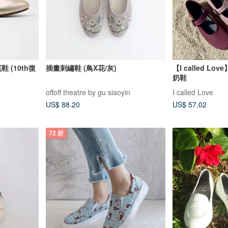
 (10th復
插畫刺繡鞋 (鳥X花/灰)
【I called L
奶鞋
offoff theatre by gu siaoyin
I called Love
US$ 88.20
US$ 57.02
72 折