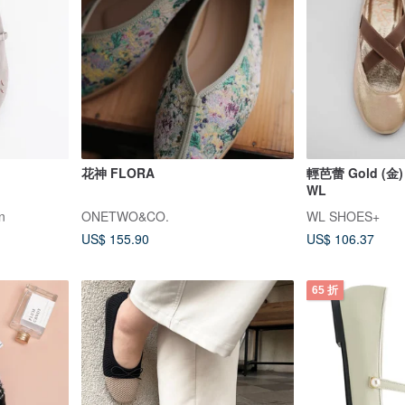
花神 FLORA
輕芭蕾 Gold (金) 
WL
in
ONETWO&CO.
WL SHOES+
US$ 155.90
US$ 106.37
65 折