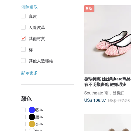
清除選取
6 折
真皮
人造皮革
其他材質
棉
其他人造纖維
顯示更多
微瑕特惠 娃娃鞋kate瑪
有不明顯斑點 輕微瑕疵
Southgate 南．登機口
顏色
US$ 106.37
US$ 177.28
藍色
黑色
金色