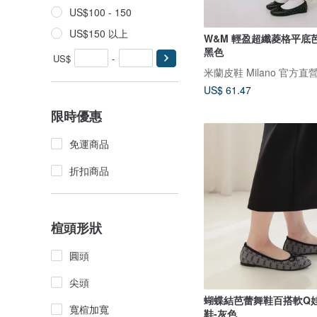
US$100 - 150
US$150 以上
W&M 輕盈超纖菱格平底
黑色
US$
-
米蘭皮鞋 Milano 官方直
US$ 61.47
限時優惠
免運商品
折扣商品
楦頭形狀
圓頭
尖頭
蝴蝶結芭蕾舞鞋百搭軟Q
寬楦加寬
鞋-灰色