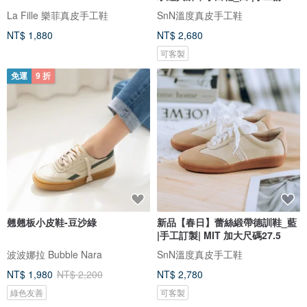
M
La Fille 樂菲真皮手工鞋
SnN溫度真皮手工鞋
NT$ 1,880
NT$ 2,680
可客製
免運
9 折
翹翹板小皮鞋-豆沙綠
新品【春日】蕾絲緞帶德訓鞋_藍
|手工訂製| MIT 加大尺碼27.5
波波娜拉 Bubble Nara
SnN溫度真皮手工鞋
NT$ 1,980
NT$ 2,200
NT$ 2,780
綠色友善
可客製