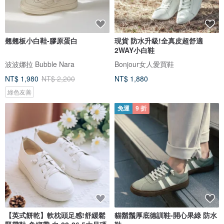
翹翹板小白鞋-膠原蛋白
現貨 防水升級!全真皮超舒適
2WAY小白鞋
波波娜拉 Bubble Nara
Bonjour女人愛買鞋
NT$ 1,980
NT$ 2,200
NT$ 1,880
綠色友善
免運
9 折
【英式餅乾】軟枕頭足感!舒緩鬆
貓鬍鬚厚底德訓鞋-開心果綠 防水