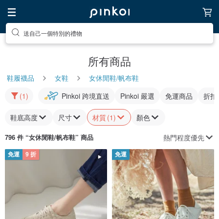
送自己一個特別的禮物
所有商品
鞋履襪品
女鞋
女休閒鞋/帆布鞋
(1)
Pinkoi 跨境直送
Pinkoi 嚴選
免運商品
折扣
鞋底高度
尺寸
材質
(1)
顏色
熱門程度優先
796 件 “
女休閒鞋/帆布鞋
” 商品
免運
9 折
免運