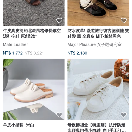
牛皮真皮簡約北歐風格修長鏤空
防水皮革! 漫遊旅行復古德訓鞋 雙
涼鞋拖鞋 原創設計
鞋帶 黑 全真皮 MIT-柏林黑色
Mate Leather
Major Pleasure 女子鞋研究室
NT$ 1,772
NT$ 3,221
NT$ 2,180
羊皮小摺裙_米白
母親節禮盒【特里爾】抗汙防潑
水經典綁帶小白鞋_白 |手工訂製|