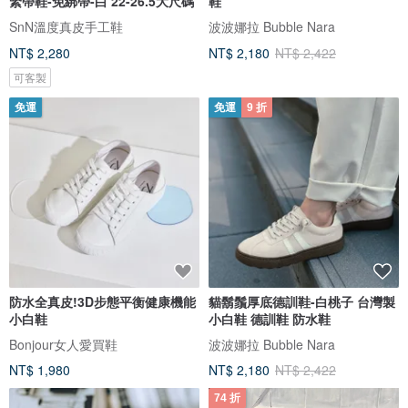
緊帶鞋-免綁帶-白 22-26.5大尺碼
鞋
SnN溫度真皮手工鞋
波波娜拉 Bubble Nara
NT$ 2,280
NT$ 2,180
NT$ 2,422
可客製
免運
免運
9 折
防水全真皮!3D步態平衡健康機能
貓鬍鬚厚底德訓鞋-白桃子 台灣製
小白鞋
小白鞋 德訓鞋 防水鞋
Bonjour女人愛買鞋
波波娜拉 Bubble Nara
NT$ 1,980
NT$ 2,180
NT$ 2,422
74 折