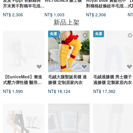
皮皮 Pippi 苔蘚綠與
WETGENES 膝上襪
Royal Blue 寶藍色不
【
芥末黃不對稱羊毛混紡
對稱格紋條紋羊毛混紡
式
褲襪
褲襪
助
NT$ 2,306
NT$ 1,003
NT$ 2,306
NT
30
新品上架
免運
免運
【EuniceMed】漸進
毛絨大腿聖誕長襪 過
毛絨過膝襪 男士襪子
式壓力彈性襪 醫用輔
膝襪 定制居家內衣
過膝襪 定製家居內衣
助襪 露趾大腿襪 久站
NT$ 1,590
NT$ 18,124
NT$ 17,382
3304