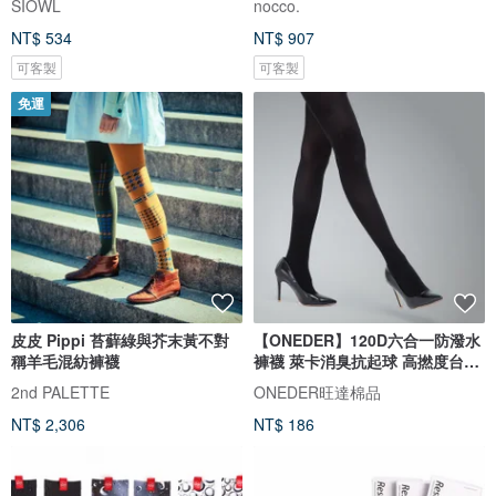
SIOWL
nocco.
NT$ 534
NT$ 907
可客製
可客製
免運
皮皮 Pippi 苔蘚綠與芥末黃不對
【ONEDER】120D六合一防潑水
稱羊毛混紡褲襪
褲襪 萊卡消臭抗起球 高撚度台灣
製
2nd PALETTE
ONEDER旺達棉品
NT$ 2,306
NT$ 186