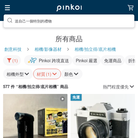
送自己一個特別的禮物
所有商品
創意科技
相機/影像器材
相機/拍立得/底片相機
(1)
Pinkoi 跨境直送
Pinkoi 嚴選
免運商品
折扣
相機外型
材質
(1)
顏色
熱門程度優先
577 件 “
相機/拍立得/底片相機
” 商品
免運