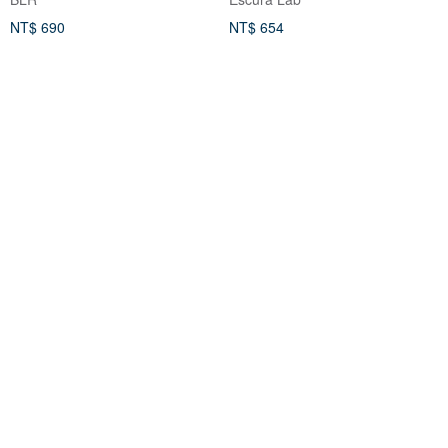
NT$ 690
NT$ 654
可客製
免運
免運
【20MP】DISCO CAM相機組(含
FUJIFILM instax mini LiPlay 拍
記憶卡及金屬掛鍊)
立得 印相機 + 贈底片
紙可拍 Paper Shoot
FUJIFILM 富士軟片
NT$ 5,400
NT$ 5,690