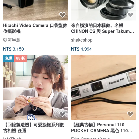
Hitachi Video Camera 口袋型數
來自橫濱的日本驕傲。名機
位攝影機
CHINON CS 與 Super Takumar
的不朽之
朝河半島
shakeshop
NT$ 3,150
NT$ 4,994
免運
88 折
【回憶製造機】可愛授權系列復
【經典古物】Personal 110
古相機-任選
POCKET CAMERA 黑色 110底
片 間諜相機
InfoThink
Film Camera Vogue