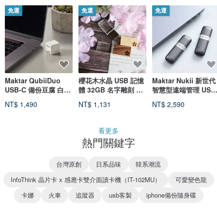
免運
免運
免運
Maktar QubiiDuo
櫻花木水晶 USB 記憶
Maktar Nukii 新世代
USB-C 備份豆腐 白色
體 32GB 名字雕刻 免
智慧型遠端管理 USB
自動備份 手機備份首
運費
A 隨身碟 隨時自動上
NT$ 1,490
NT$ 1,131
NT$ 2,590
選
鎖
看更多
熱門關鍵字
台灣原創
日系品味
韓系潮流
InfoThink 晶片卡 x 感應卡雙介面讀卡機（IT-102MU）
可愛變色龍
卡娜
火車
追蹤器
usb客製
iphone備份隨身碟