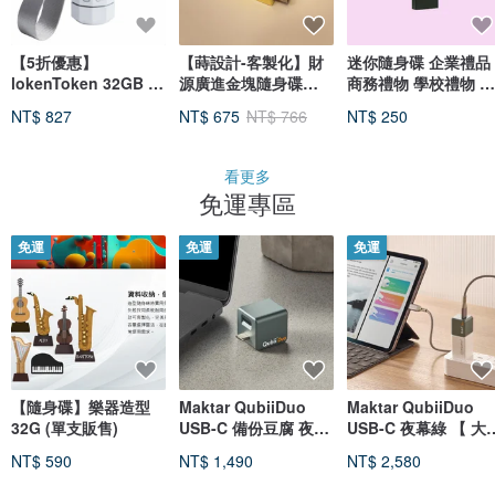
【5折優惠】
【蒔設計-客製化】財
迷你隨身碟 企業禮品
lokenToken 32GB 密
源廣進金塊隨身碟
商務禮物 學校禮物 黑
碼隨身碟 OTG Type
USB 經典款
色金屬隨身碟16GB
NT$ 827
NT$ 675
NT$ 766
NT$ 250
C
看更多
免運專區
免運
免運
免運
【隨身碟】樂器造型
Maktar QubiiDuo
Maktar QubiiDuo
32G (單支販售)
USB-C 備份豆腐 夜幕
USB-C 夜幕綠 【 大
綠 自動備份 手機備份
配 】 備份豆腐 充電
NT$ 590
NT$ 1,490
NT$ 2,580
首選
份