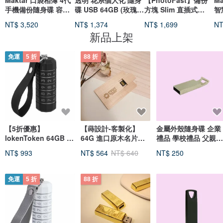
Maktar 口袋相簿 4代
透明 花系個人化 隨身
【PhotoFast】備份
Ma
手機備份隨身碟 容量
碟 USB 64GB (玫瑰
方塊 Slim 直插式
智
擴充 送保護套轉接頭
金)
Type-C 手機備份
C
NT$ 3,520
NT$ 1,374
NT$ 1,699
NT
OTG 隨身碟
鎖
新品上架
免運
5 折
88 折
【5折優惠】
【蒔設計-客製化】
金屬外殼隨身碟 企業
lokenToken 64GB 密
64G 進口原木名片隨
禮品 學校禮品 父親節
碼隨身碟 Type C
身碟 USB
禮物 銀色隨身碟16G
NT$ 993
NT$ 564
NT$ 640
NT$ 250
免運
5 折
88 折