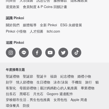
問與答
大宗採購
訊息公告
服務條款
隱私權政策
退貨政策
會員制度 & P Coins 回饋計畫
認識 Pinkoi
關於我們
媒體報導
全新 Pinkoi
ESG 永續發展
Pinkoi 小怪物
人才招募
iichi.com
追蹤 Pinkoi
年度搜尋主題
聖誕禮物
聖誕節
聖誕卡
福袋
紀念禮物
婚禮小物
刻字
情人節禮物
生日禮物
泳衣/泳裝
手機殼
旅行
貓
客製化
母親節禮物｜最討媽媽歡心的人氣推薦
畢業禮物
拉長石
黑曜石
月光石
Gogoro 週邊配件
穿梭都市生活．男生包包推薦
女用包包
Apple 周邊
環保餐具
防疫