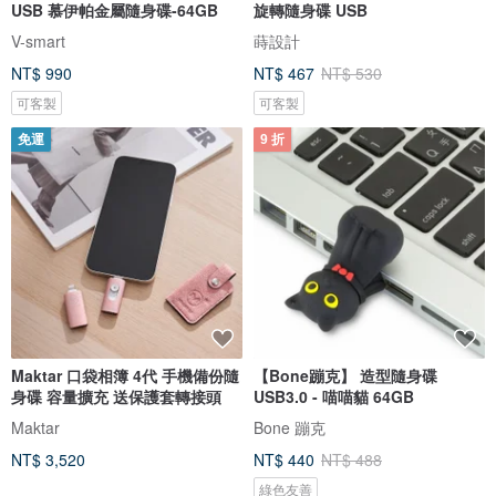
USB 慕伊帕金屬隨身碟-64GB
旋轉隨身碟 USB
V-smart
蒔設計
NT$ 990
NT$ 467
NT$ 530
可客製
可客製
免運
9 折
Maktar 口袋相簿 4代 手機備份隨
【Bone蹦克】 造型隨身碟
身碟 容量擴充 送保護套轉接頭
USB3.0 - 喵喵貓 64GB
Maktar
Bone 蹦克
NT$ 3,520
NT$ 440
NT$ 488
綠色友善