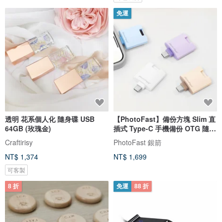
免運
透明 花系個人化 隨身碟 USB
【PhotoFast】備份方塊 Slim 直
64GB (玫瑰金)
插式 Type-C 手機備份 OTG 隨身
碟
Craftirisy
PhotoFast 銀箭
NT$ 1,374
NT$ 1,699
可客製
8 折
免運
88 折