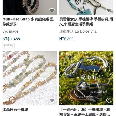
Multi-Use Strap 多功能背繩 黑
貝雷帽女孩 手機揹帶 手機掛繩 附
條紋銀珠
夾片 甜蜜生活手機繩
Jyc made
甜蜜生活 La Dolce Vita
NT$ 1,488
NT$ 390
可客製
水晶碎石手機繩
【一繩兩用。海】手機掛繩－相
機背帶－傘繩手工編織－送掛繩