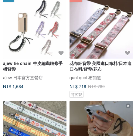
ajew tie chain 牛皮編織鏈條手
花布細背帶 美國進口布料/日本進
機背帶
口布料/背帶/花布
ajew 日本官方直營店
quoi quoi 布知道
NT$ 1,684
NT$ 718
NT$ 780
可客製