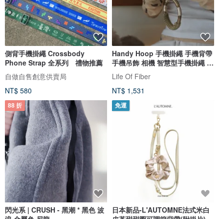
側背手機掛繩 Crossbody
Handy Hoop 手機掛繩 手機背帶
Phone Strap 全系列 禮物推薦
手機吊飾 相機 智慧型手機掛繩 相
機腕繩
自做自售創意供賣局
Life Of Fiber
NT$ 580
NT$ 1,531
88 折
免運
閃光系 | CRUSH - 黑潮 * 黑色 波
日本新品-L'AUTOMNE法式米白
浪 金屬色 尼龍
皮革甜甜圈可調節背帶(附掛片)