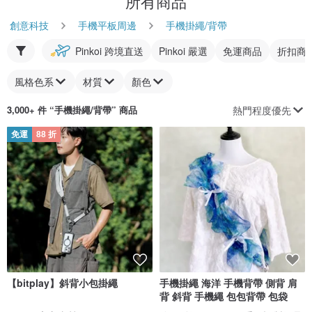
所有商品
創意科技
手機平板周邊
手機掛繩/背帶
Pinkoi 跨境直送
Pinkoi 嚴選
免運商品
折扣商
風格色系
材質
顏色
熱門程度優先
3,000+ 件 “
手機掛繩/背帶
” 商品
免運
88 折
【bitplay】斜背小包掛繩
手機掛繩 海洋 手機背帶 側背 肩
背 斜背 手機繩 包包背帶 包袋