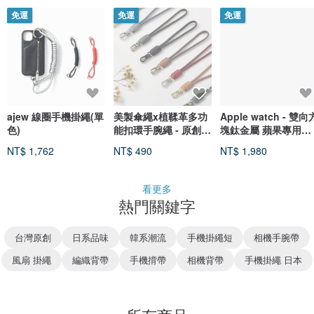
免運
免運
免運
ajew 線圈手機掛繩(單
美製傘繩x植鞣革多功
Apple watch - 雙向
色)
能扣環手腕繩 - 原創設
塊鈦金屬 蘋果專用錶
計 全手工 可自選配色
帶
NT$ 1,762
NT$ 490
NT$ 1,980
看更多
熱門關鍵字
台灣原創
日系品味
韓系潮流
手機掛繩短
相機手腕帶
風扇 掛繩
編織背帶
手機揹帶
相機背帶
手機掛繩 日本