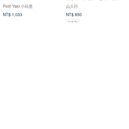
墊片
Petit Yaki 小玩意
山人行
NT$ 1,033
NT$ 850
可客製
免運
免運
美製傘繩x植鞣革多功能扣環頸掛
西陣織/金襴錦織Mini口金包-青空
繩 - 原創設計 全手工 可自選配色
與貓手機背帶組合
眼鏡貓先生 MikanSan
京都奈口金包Gamakuchi
NT$ 540
NT$ 690
可客製