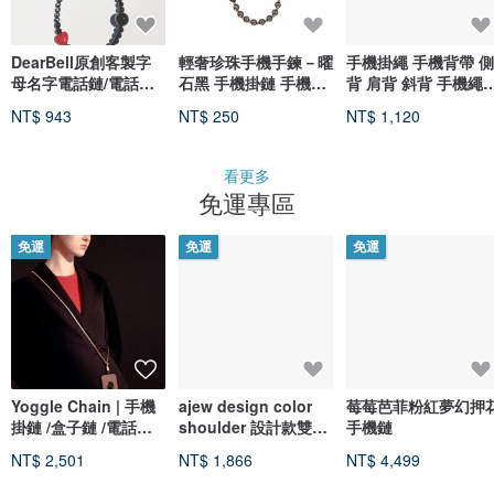
DearBell原創客製字
輕奢珍珠手機手鍊－曜
手機掛繩 手機背帶 側
母名字電話鏈/電話繩/
石黑 手機掛鏈 手機腕
背 肩背 斜背 手機繩
手機繩/1繩5用
繩 貓眼愛心珍珠手鍊
包包背帶 包袋
NT$ 943
NT$ 250
NT$ 1,120
看更多
免運專區
免運
免運
免運
Yoggle Chain | 手機
ajew design color
莓莓芭菲粉紅夢幻押
掛鏈 /盒子鏈 /電話鏈 /
shoulder 設計款雙色
手機鏈
斜背手機 Box Chain
肩背帶
NT$ 2,501
NT$ 1,866
NT$ 4,499