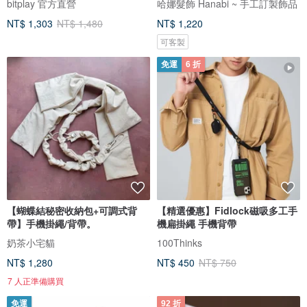
bitplay 官方直營
哈娜髮飾 Hanabi ~ 手工訂製飾品
NT$ 1,303
NT$ 1,480
NT$ 1,220
可客製
免運
6 折
【蝴蝶結秘密收納包+可調式背
【精選優惠】Fidlock磁吸多工手
帶】手機掛繩/背帶。
機扁掛繩 手機背帶
奶茶小宅貓
100Thinks
NT$ 1,280
NT$ 450
NT$ 750
7 人正準備購買
免運
92 折