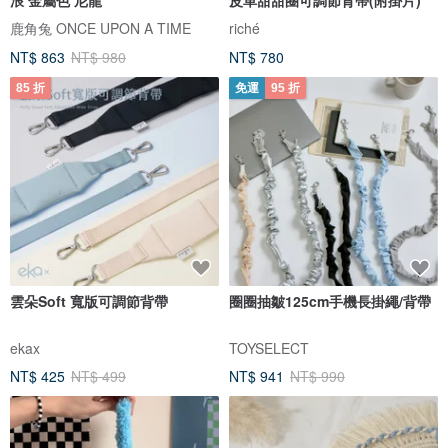
鹿角兔 ONCE UPON A TIME
riché
NT$ 863
NT$ 980
NT$ 780
85 折
免運
95 折
雲朵Soft 寬版可調節背帶
圈圈抽皺125cm手機長掛繩/背帶
ekax
TOYSELECT
NT$ 425
NT$ 499
NT$ 941
NT$ 990