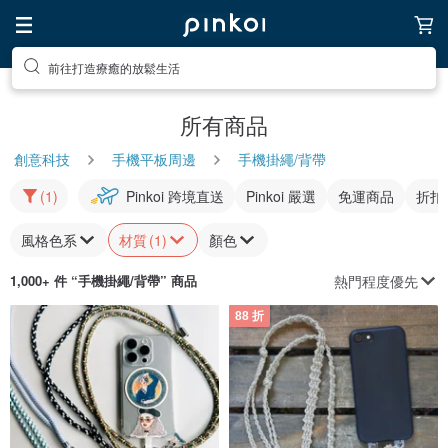
前往打造療癒的放鬆生活
所有商品
創意科技
手機平板周邊
手機掛繩/背帶
(1)
Pinkoi 跨境直送
Pinkoi 嚴選
免運商品
折扣
風格色系
材質
(1)
顏色
熱門程度優先
1,000+ 件 “
手機掛繩/背帶
” 商品
88 折