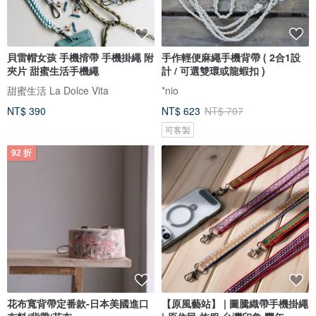
貝雷帽女孩 手機揹帶 手機掛繩 附
手作輕便麻繩手機背帶 ( 2合1設
夾片 甜蜜生活手機繩
計 / 可選雙環或龍蝦扣 )
甜蜜生活 La Dolce Vita
*nio
NT$ 390
NT$ 623
NT$ 707
可客製
92 折
花布寬背帶定番款-日本美國進口
【原風藝站】 | 圖騰織帶手機掛繩