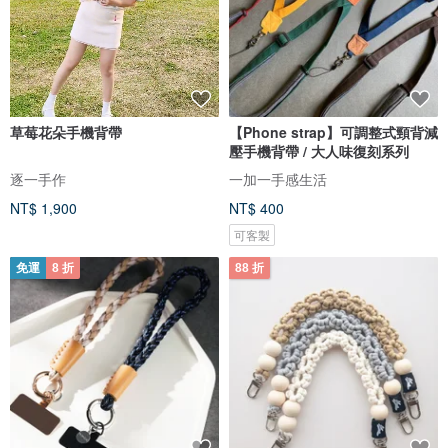
草莓花朵手機背帶
【Phone strap】可調整式頸背減
壓手機背帶 / 大人味復刻系列
逐一手作
一加一手感生活
NT$ 1,900
NT$ 400
可客製
免運
8 折
88 折