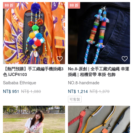
88 折
88 折
【熱門預購】手工織編手機掛繩3
No.8-原創 | 全手工藏式編繩 幸運
色 IJCP4103
掛繩 | 相機背帶 車掛 包飾
Saibaba Ethnique
NO.8-handmade
NT$ 951
NT$ 1,080
NT$ 1,214
NT$ 1,379
可客製