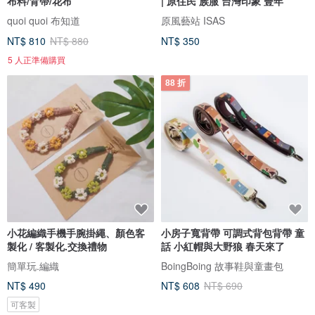
布料/背帶/花布
| 原住民 族服 台灣印象 豐年
quoi quoi 布知道
原風藝站 ISAS
NT$ 810
NT$ 880
NT$ 350
5 人正準備購買
88 折
小花編織手機手腕掛繩、顏色客
小房子寬背帶 可調式背包背帶 童
製化 / 客製化.交換禮物
話 小紅帽與大野狼 春天來了
簡單玩.編織
BoingBoing 故事鞋與童畫包
NT$ 490
NT$ 608
NT$ 690
可客製