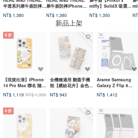
HERE AND THERE.
HERE AND THERE.
犀牛盾【Pinkoi x
犀
半透系列犀牛盾防摔
犀牛盾防摔iPhone手
miffy】SolidX 吸震防
mi
iPhone手機殼
機殼
摔磁吸手機殼-靠近
透
NT$ 1,380
NT$ 1,380
NT$ 1,350
NT
Miffy
花
新品上架
8 折
【現貨出清】iPhone
全機種適用 翻蓋手機
Araree Samsung
14 Pro Max 聯名 隨搭
殼【繽紛花卉】金色配
Galaxy Z Flip 8
磁吸殼
件 手機背帶 AH14C
DUPLE 360 M Stan
NT$ 1,119
NT$ 1,388
NT$ 943
NT$ 1,412
手機殼
8 折