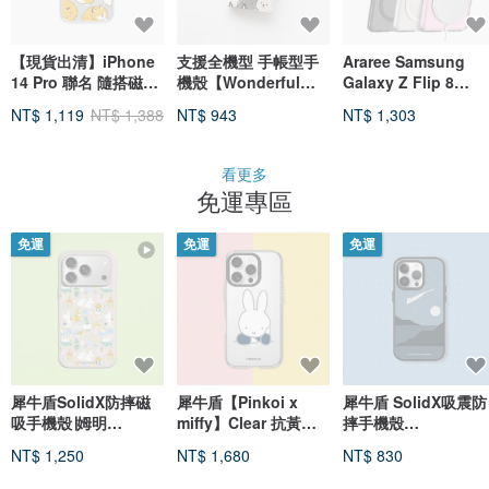
【現貨出清】iPhone
支援全機型 手帳型手
Araree Samsung
14 Pro 聯名 隨搭磁吸
機殼【Wonderful】
Galaxy Z Flip 8
殼
金色配件 手機斜背帶
DUPLE 360 M磁吸
NT$ 1,119
NT$ 1,388
NT$ 943
NT$ 1,303
AH41C
Magsafe手機殼
看更多
免運專區
免運
免運
免運
犀牛盾SolidX防摔磁
犀牛盾【Pinkoi x
犀牛盾 SolidX吸震防
吸手機殼∣姆明
miffy】Clear 抗黃化
摔手機殼
Moomin/村莊大小事
透明防摔磁吸手機殼-
∣ilovedoodle/貓咪流
NT$ 1,250
NT$ 1,680
NT$ 830
for iPhone
想
星 for iPhone