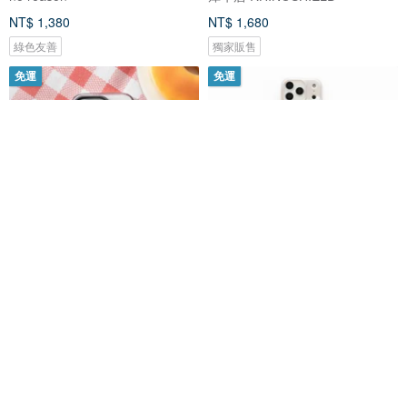
NT$ 1,380
NT$ 1,680
綠色友善
獨家販售
免運
免運
犀牛盾【Pinkoi x miffy70週年】
【日本新品/法式簡約】iPhone
Clear透明防摔手機殼-春日花語
17/16/15 奶茶罌粟花甜甜圈手機
殼
犀牛盾 RHINOSHIELD
riché
NT$ 1,280
NT$ 980
獨家販售