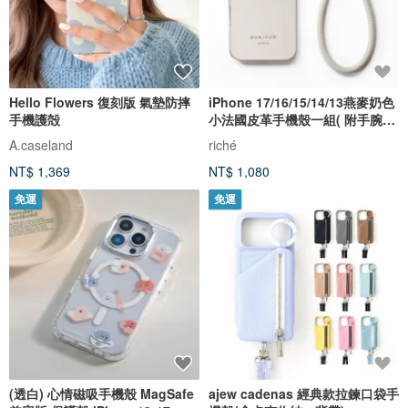
Hello Flowers 復刻版 氣墊防摔
iPhone 17/16/15/14/13燕麥奶色
手機護殻
小法國皮革手機殼一組( 附手腕
帶)
A.caseland
riché
NT$ 1,369
NT$ 1,080
免運
免運
(透白) 心情磁吸手機殼 MagSafe
ajew cadenas 經典款拉鍊口袋手