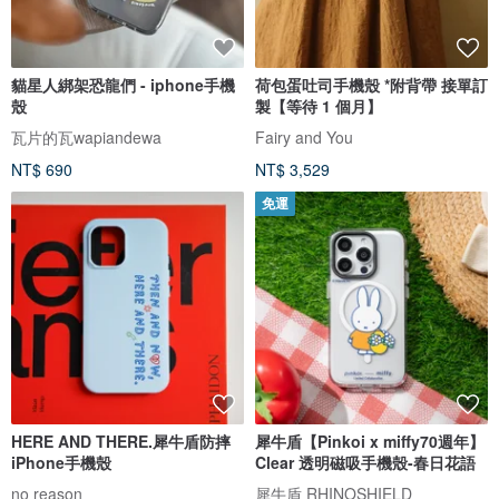
貓星人綁架恐龍們 - iphone手機
荷包蛋吐司手機殼 *附背帶 接單訂
殼
製【等待 1 個月】
瓦片的瓦wapiandewa
Fairy and You
NT$ 690
NT$ 3,529
免運
HERE AND THERE.犀牛盾防摔
犀牛盾【Pinkoi x miffy70週年】
iPhone手機殼
Clear 透明磁吸手機殼-春日花語
no reason
犀牛盾 RHINOSHIELD