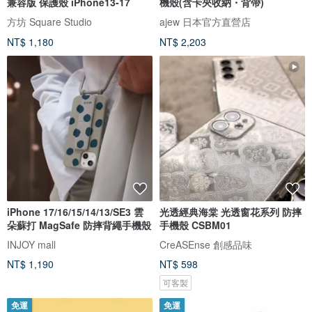
兼容版 保護殼 iPhone13-17
機殼(含卡夾收納・背帶)
方坊 Square Studio
ajew 日本官方直營店
NT$ 1,180
NT$ 2,203
iPhone 17/16/15/14/13/SE3 雲
光透經典海棠 光透窗花系列 防摔
朵蘇打 MagSafe 防摔背繩手機殼
手機殼 CSBM01
INJOY mall
CreASEnse 創感品味
NT$ 1,190
NT$ 598
可客製
免運
免運