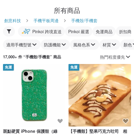
所有商品
創意科技
手機平板周邊
手機殼/手機套
Pinkoi 跨境直送
Pinkoi 嚴選
免運商品
折扣商
適用手機型號
防護機能
風格色系
材質
顏色
熱門程度優先
17,000+ 件 “
手機殼/手機套
” 商品
免運
免運
斑點硬質 iPhone 保護殼（綠
【手機殼】堅果巧克力吐司 相