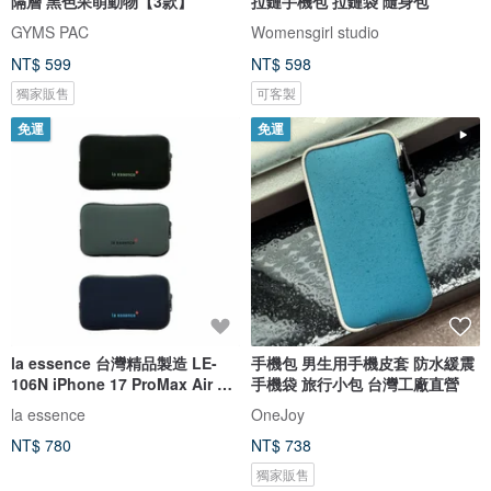
隔層 黑色呆萌動物【3款】
拉鏈手機包 拉鏈袋 隨身包
GYMS PAC
Womensgirl studio
NT$ 599
NT$ 598
獨家販售
可客製
免運
免運
la essence 台灣精品製造 LE-
手機包 男生用手機皮套 防水緩震
106N iPhone 17 ProMax Air 手
手機袋 旅行小包 台灣工廠直營
機包
la essence
OneJoy
NT$ 780
NT$ 738
獨家販售