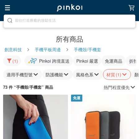
前往尋找靈感吧
所有商品
創意科技
手機平板周邊
手機殼/手機套
(1)
Pinkoi 跨境直送
Pinkoi 嚴選
免運商品
折扣
適用手機型號
防護機能
風格色系
材質
(1)
顏
熱門程度優先
73 件 “
手機殼/手機套
” 商品
免運