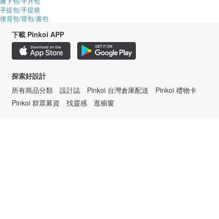
腋下包/半月包
手提包/手提袋
後背包/背包/書包
下載 Pinkoi APP
探索好設計
所有商品分類
設計誌
Pinkoi 台灣倉庫配送
Pinkoi 禮物卡
Pinkoi 群眾募資
找靈感
逛櫥窗
販售
我想在 Pinkoi 上販售
設計館問與答
Pinkoi tickets 售票專案
幫助 / 政策
問與答
大宗採購
訊息公告
服務條款
隱私權政策
退貨政策
會員制度 & P Coins 回饋計畫
認識 Pinkoi