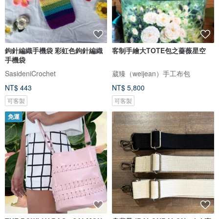
鉤針編織手機袋 彩虹色鉤針編織
客制手繪大TOTE包之薔薇星空
手機袋
SasideniCrochet
葳臻（weijean）手工布包
NT$ 443
NT$ 5,800
可客製
可客製
免運