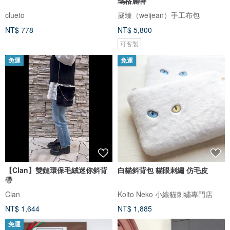
瑪格麗特
clueto
葳臻（weijean）手工布包
NT$ 778
NT$ 5,800
可客製
免運
免運
【Clan】雙鏈環保毛絨迷你斜背
白貓斜背包 貓眼刺繡 仿毛皮
帶
Clan
Koito Neko 小線貓刺繡專門店
NT$ 1,644
NT$ 1,885
免運