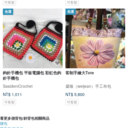
可客製
可客製
免運
免運
鉤針手機包 平板電腦包 彩虹色鉤
客制手繪大Tote
針手機包
SasideniCrochet
葳臻（weijean）手工布包
NT$ 1,011
NT$ 5,800
可客製
可客製
看更多側背包/斜背包相關商品
腰包