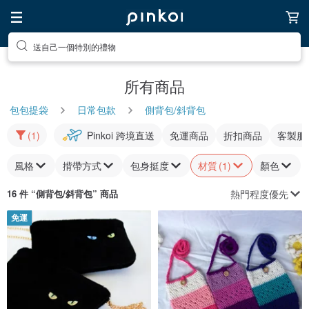
送自己一個特別的禮物
所有商品
包包提袋
日常包款
側背包/斜背包
(1)
Pinkoi 跨境直送
免運商品
折扣商品
客製服
風格
揹帶方式
包身挺度
材質
(1)
顏色
熱門程度優先
16 件 “
側背包/斜背包
” 商品
免運