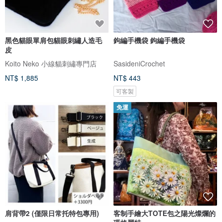
黑色貓眼單肩包貓眼刺繡人造毛
鉤編手機袋 鉤編手機袋
皮
Koito Neko 小線貓刺繡專門店
SasideniCrochet
NT$ 1,885
NT$ 443
可客製
免運
肩背帶2 (僅限日常托特包專用)
客制手繪大TOTE包之陽光燦爛的